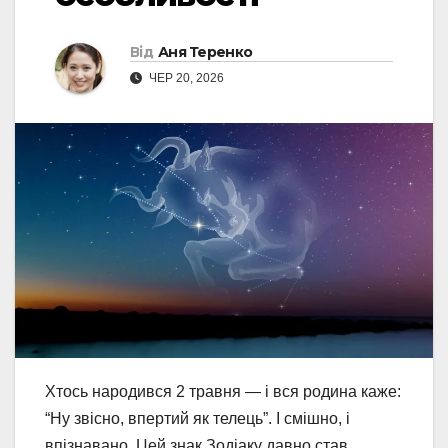
Від
Аня Теренко
ЧЕР 20, 2026
Хтось народився 2 травня — і вся родина каже:
“Ну звісно, впертий як телець”. І смішно, і
впізнавано. Цей знак Зодіаку давно став