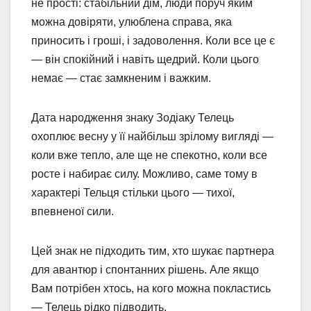
не прості: стабільний дім, люди поруч яким
можна довіряти, улюблена справа, яка
приносить і гроші, і задоволення. Коли все це є
— він спокійний і навіть щедрий. Коли цього
немає — стає замкненим і важким.
Дата народження знаку Зодіаку Телець
охоплює весну у її найбільш зрілому вигляді —
коли вже тепло, але ще не спекотно, коли все
росте і набирає силу. Можливо, саме тому в
характері Тельця стільки цього — тихої,
впевненої сили.
Цей знак не підходить тим, хто шукає партнера
для авантюр і спонтанних рішень. Але якщо
Вам потрібен хтось, на кого можна покластись
— Телець рідко підводить.