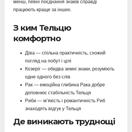
менш, певні поєднання знаків справді
працюють краще за інших.
З ким Тельцю
комфортно
Діва — спільна практичність, схожий
погляд на побут і цілі
Козеріг — обидва земні знаки, розуміють
одне одного без слів
Рак — емоційна глибина Рака добре
доповнює стабільність Тельця
Риби — м’якість і романтичність Риб
знаходять відгук у Тельця
Де виникають труднощі