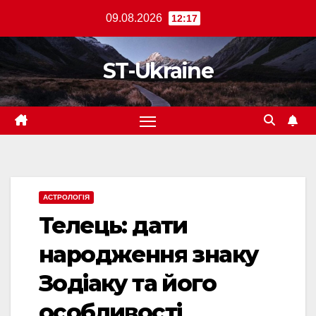
Перейти
09.08.2026
12:17
до
вмісту
ST-Ukraine
АСТРОЛОГІЯ
Телець: дати
народження знаку
Зодіаку та його
особливості