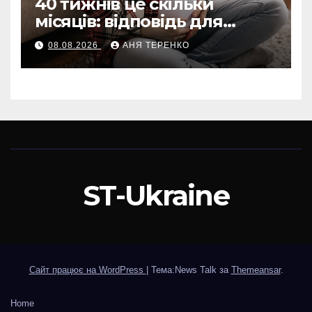
40 тижнів це скільки
місяців: відповідь для
вагітних і не тільки
08.08.2026
АНЯ ТЕРЕНКО
ST-Ukraine
Сайт працює на WordPress
|
Тема:News Talk за
Themeansar
.
Home