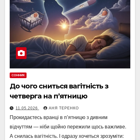
СОННИК
До чого сниться вагітність з
четверга на п’ятницю
11.05.2026
АНЯ ТЕРЕНКО
Прокидаєтесь вранці в п’ятницю з дивним
відчуттям — ніби щойно пережили щось важливе.
А снилась вагітність. І одразу хочеться зрозуміти: