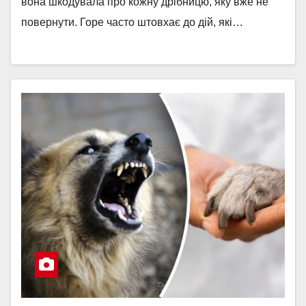
вона шкодувала про кожну дрібницю, яку вже не
повернути. Горе часто штовхає до дій, які…