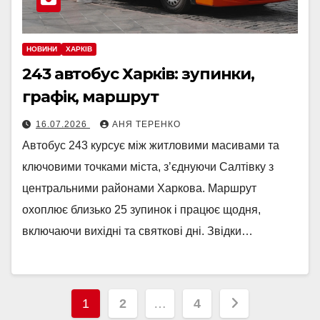
НОВИНИ
ХАРКІВ
243 автобус Харків: зупинки,
графік, маршрут
16.07.2026
АНЯ ТЕРЕНКО
Автобус 243 курсує між житловими масивами та
ключовими точками міста, з’єднуючи Салтівку з
центральними районами Харкова. Маршрут
охоплює близько 25 зупинок і працює щодня,
включаючи вихідні та святкові дні. Звідки…
Пагінація
1
2
…
4