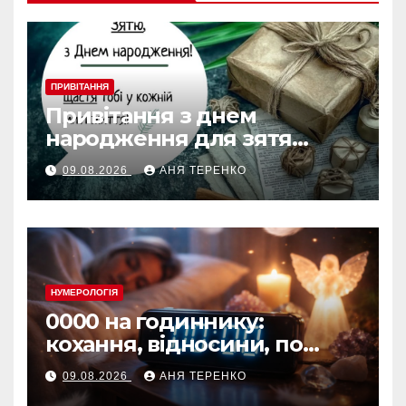
ПРИВІТАННЯ
Привітання з днем
народження для зятя
своїми словами
09.08.2026
АНЯ ТЕРЕНКО
НУМЕРОЛОГІЯ
0000 на годиннику:
кохання, відносини, по
дням тижня
09.08.2026
АНЯ ТЕРЕНКО