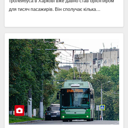
тролейбуса в Харкові вже давно став орієнтиром
для тисяч пасажирів. Він сполучає кілька…