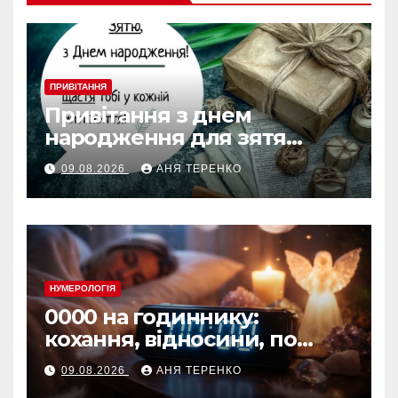
ПРИВІТАННЯ
Привітання з днем
народження для зятя
своїми словами
09.08.2026
АНЯ ТЕРЕНКО
НУМЕРОЛОГІЯ
0000 на годиннику:
кохання, відносини, по
дням тижня
09.08.2026
АНЯ ТЕРЕНКО