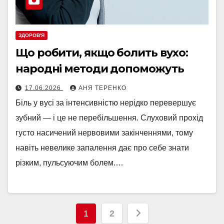
ЗДОРОВ'Я
Що робити, якщо болить вухо:
народні методи допоможуть
17.06.2026
АНЯ ТЕРЕНКО
Біль у вусі за інтенсивністю нерідко перевершує
зубний — і це не перебільшення. Слуховий прохід
густо насичений нервовими закінченнями, тому
навіть невелике запалення дає про себе знати
різким, пульсуючим болем.…
Пагінація
1
2