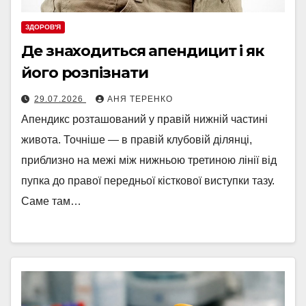
ЗДОРОВ'Я
Де знаходиться апендицит і як
його розпізнати
29.07.2026
АНЯ ТЕРЕНКО
Апендикс розташований у правій нижній частині
живота. Точніше — в правій клубовій ділянці,
приблизно на межі між нижньою третиною лінії від
пупка до правої передньої кісткової виступки тазу.
Саме там…