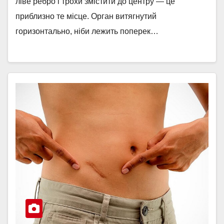
ліве ребро і трохи змістити до центру — це
приблизно те місце. Орган витягнутий
горизонтально, ніби лежить поперек…