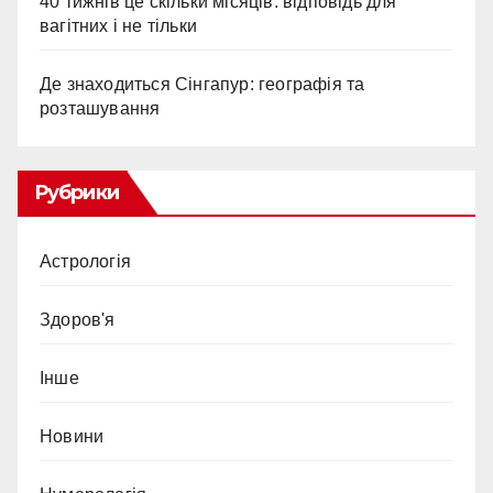
40 тижнів це скільки місяців: відповідь для
вагітних і не тільки
Де знаходиться Сінгапур: географія та
розташування
Рубрики
Астрологія
Здоров'я
Інше
Новини