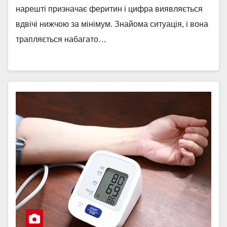
нарешті призначає феритин і цифра виявляється
вдвічі нижчою за мінімум. Знайома ситуація, і вона
трапляється набагато…