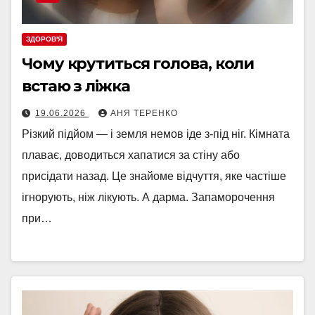
ЗДОРОВ'Я
Чому крутиться голова, коли
встаю з ліжка
19.06.2026
АНЯ ТЕРЕНКО
Різкий підйом — і земля немов іде з-під ніг. Кімната
плаває, доводиться хапатися за стіну або
присідати назад. Це знайоме відчуття, яке частіше
ігнорують, ніж лікують. А дарма. Запаморочення
при…