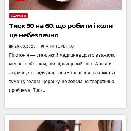
ЗДОРОВ'Я
Тиск 90 на 60: що робити і коли
це небезпечно
26.06.2026
АНЯ ТЕРЕНКО
Гіпотонія — стан, який медицина довго вважала
менш серйозним, ніж підвищений тиск. Але для
людини, яка відчуває запаморочення, слабкість і
туман у голові щоранку, це зовсім не теоретична
проблема. Тиск…