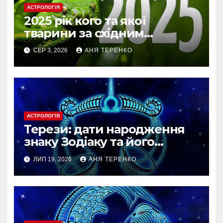
АСТРОЛОГІЯ
2025 рік кого та якої
тварини за східним
календарем
СЕР 3, 2026
АНЯ ТЕРЕНКО
АСТРОЛОГІЯ
Терези: дати народження
знаку Зодіаку та його
особливості
ЛИП 19, 2026
АНЯ ТЕРЕНКО