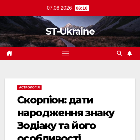
Перейти
07.08.2026
06:10
до
вмісту
ST-Ukraine
АСТРОЛОГІЯ
Скорпіон: дати
народження знаку
Зодіаку та його
особливості