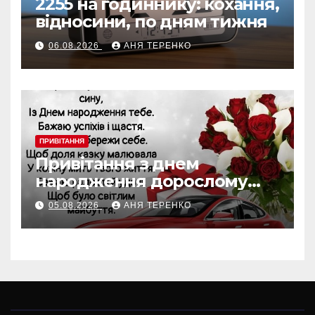
2255 на годиннику: кохання,
відносини, по дням тижня
06.08.2026
АНЯ ТЕРЕНКО
ПРИВІТАННЯ
Привітання з днем
народження дорослому
хрещенику
05.08.2026
АНЯ ТЕРЕНКО