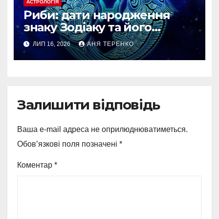
АСТРОЛОГІЯ
Риби: дати народження
знаку Зодіаку та його
особливості
ЛИП 16, 2026
АНЯ ТЕРЕНКО
Залишити відповідь
Ваша e-mail адреса не оприлюднюватиметься.
Обов’язкові поля позначені
*
Коментар
*