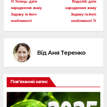
Навігація
Телець: дати
Водолій: дати
народження знаку
народження знаку
записів
Зодіаку та його
Зодіаку та його
особливості
особливості
Від
Аня Теренко
Пов’язаний запис