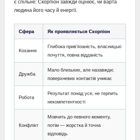
є спільне: Скорпіон завжди оцінює, чи варта
людина його часу й енергії.
Сфера
Як проявляється Скорпіон
Глибока прив’язаність, власницькі
Кохання
почуття, повна відданість
Мало близьких, але назавжди;
Дружба
поверхневих контактів уникає
Результат понад усе, не терпить
Робота
некомпетентності
Мовчить до певного моменту,
Конфлікт
потім — жорстка й точна
відповідь