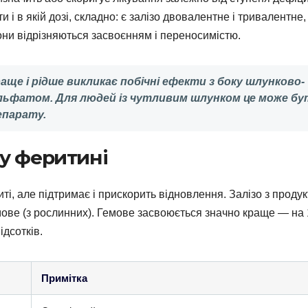
і в якій дозі, складно: є залізо двовалентне і тривалентне,
они відрізняються засвоєнням і переносимістю.
аще і рідше викликає побічні ефекти з боку шлунково-
ульфатом. Для людей із чутливим шлунком це може бу
епарату.
у феритині
і, але підтримає і прискорить відновлення. Залізо з продук
емове (з рослинних). Гемове засвоюється значно краще — на
ідсотків.
Примітка