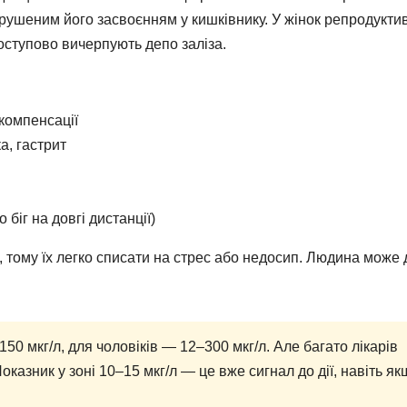
орушеним його засвоєнням у кишківнику. У жінок репродукти
поступово вичерпують депо заліза.
 компенсації
а, гастрит
біг на довгі дистанції)
 тому їх легко списати на стрес або недосип. Людина може 
0 мкг/л, для чоловіків — 12–300 мкг/л. Але багато лікарів
казник у зоні 10–15 мкг/л — це вже сигнал до дії, навіть як