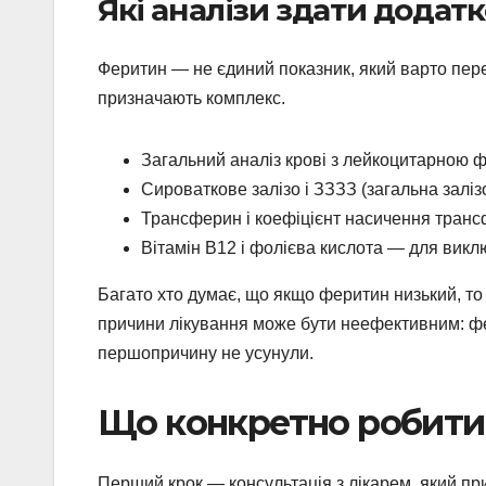
Які аналізи здати додат
Феритин — не єдиний показник, який варто перев
призначають комплекс.
Загальний аналіз крові з лейкоцитарною
Сироваткове залізо і ЗЗЗЗ (загальна заліз
Трансферин і коефіцієнт насичення тран
Вітамін В12 і фолієва кислота — для викл
Багато хто думає, що якщо феритин низький, то 
причини лікування може бути неефективним: фери
першопричину не усунули.
Що конкретно робити
Перший крок — консультація з лікарем, який пр