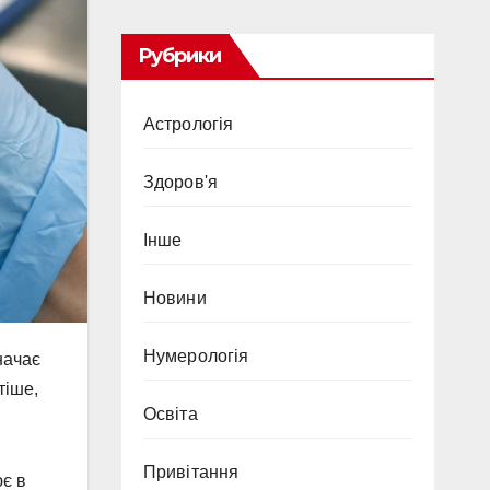
Рубрики
Астрологія
Здоров'я
Інше
Новини
Нумерологія
начає
тіше,
Освіта
Привітання
ює в