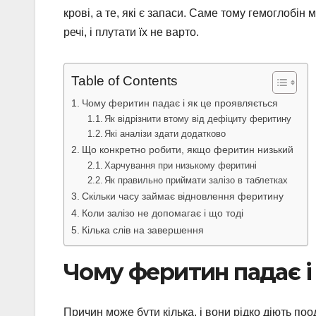
крові, а те, які є запаси. Саме тому гемоглобі
речі, і плутати їх не варто.
Table of Contents
Чому феритин падає і як це проявляється
Як відрізнити втому від дефіциту феритину
Які аналізи здати додатково
Що конкретно робити, якщо феритин низький
Харчування при низькому феритині
Як правильно приймати залізо в таблетках
Скільки часу займає відновлення феритину
Коли залізо не допомагає і що тоді
Кілька слів на завершення
Чому феритин падає і
Причин може бути кілька, і вони рідко діють по