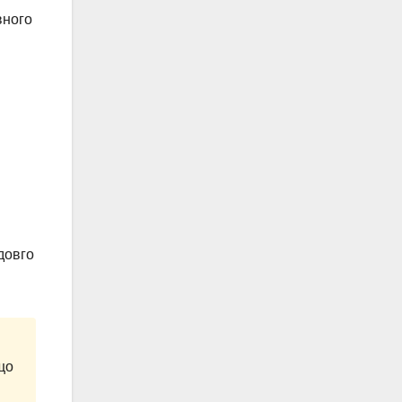
вного
довго
що