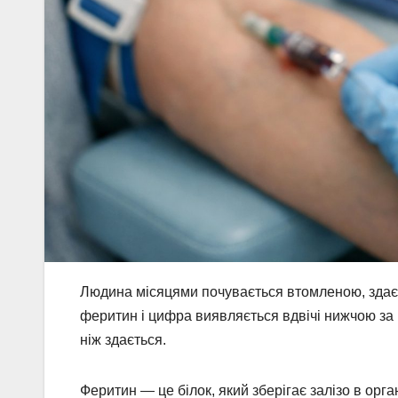
Людина місяцями почувається втомленою, здає з
феритин і цифра виявляється вдвічі нижчою за 
ніж здається.
Феритин — це білок, який зберігає залізо в орган