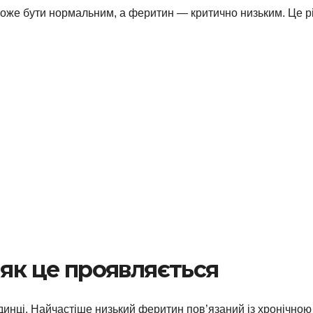
н може бути нормальним, а феритин — критично низьким. Це рі
 як це проявляється
одинці. Найчастіше низький феритин пов’язаний із хронічною