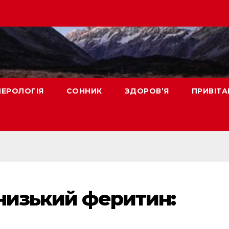
ЕРОЛОГІЯ
СОННИК
ЗДОРОВ’Я
ПРИВІТА
низький феритин: