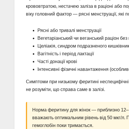
крововтратою, нестачею заліза в раціоні або п
віку головний фактор — рясні менструації, які 
Рясні або тривалі менструації
Вегетаріанський чи веганський раціон без
Целіакія, синдром подразненого кишківник
Вагітність і період лактації
Часті донації крові
Інтенсивні фізичні навантаження (особливо 
Симптоми при низькому феритині неспецифічні,
не розуміти, що справа саме в залізі.
Норма феритину для жінок — приблизно 12–15
вважають оптимальним рівень від 50 мкг/л. По
гемоглобін поки тримається.