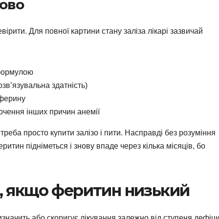
ково
ірити. Для повної картини стану заліза лікарі зазвичай
 формулою
озв’язувальна здатність)
сферину
ючення інших причин анемії
треба просто купити залізо і пити. Насправді без розуміння
тин підніметься і знову впаде через кілька місяців, бо
, якщо феритин низький
изначить або скоригує лікування залежно від ступеня дефіци