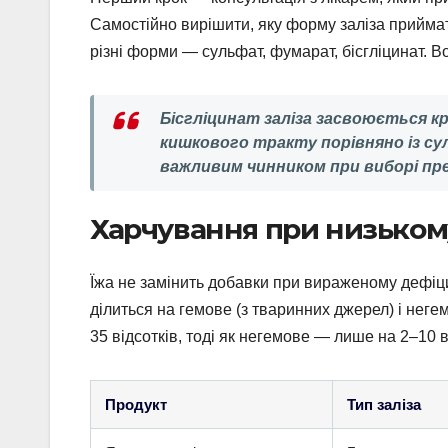
Самостійно вирішити, яку форму заліза приймати 
різні форми — сульфат, фумарат, бісгліцинат. В
Бісгліцинат заліза засвоюється кр
кишкового тракту порівняно із с
важливим чинником при виборі пр
Харчування при низьком
Їжа не замінить добавки при вираженому дефіцит
ділиться на гемове (з тваринних джерел) і нег
35 відсотків, тоді як негемове — лише на 2–10 в
Продукт
Тип заліза