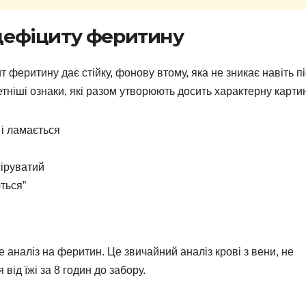
 дефіциту феритину
 феритину дає стійку, фонову втому, яка не зникає навіть п
етніші ознаки, які разом утворюють досить характерну картин
 і ламається
сіруватий
ться”
і
е аналіз на феритин. Це звичайний аналіз крові з вени, не
від їжі за 8 годин до забору.