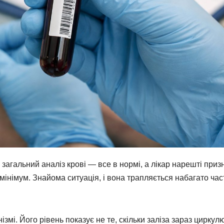
агальний аналіз крові — все в нормі, а лікар нарешті приз
мінімум. Знайома ситуація, і вона трапляється набагато час
ізмі. Його рівень показує не те, скільки заліза зараз циркул