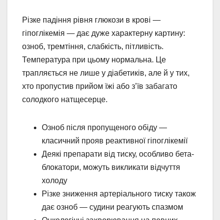
Різке падіння рівня глюкози в крові —
гіпоглікемія — дає дуже характерну картину:
озноб, тремтіння, слабкість, пітливість.
Температура при цьому нормальна. Це
трапляється не лише у діабетиків, але й у тих,
хто пропустив прийом їжі або з’їв забагато
солодкого натщесерце.
Озноб після пропущеного обіду —
класичний прояв реактивної гіпоглікемії
Деякі препарати від тиску, особливо бета-
блокатори, можуть викликати відчуття
холоду
Різке зниження артеріального тиску також
дає озноб — судини реагують спазмом