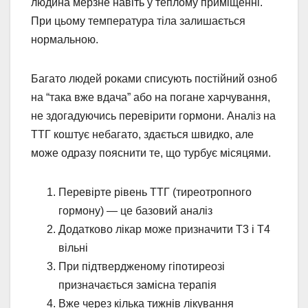
людина мерзне навіть у теплому приміщенні.
При цьому температура тіла залишається
нормальною.
Багато людей роками списують постійний озноб
на “така вже вдача” або на погане харчування,
не здогадуючись перевірити гормони. Аналіз на
ТТГ коштує небагато, здається швидко, але
може одразу пояснити те, що турбує місяцями.
Перевірте рівень ТТГ (тиреотропного
гормону) — це базовий аналіз
Додатково лікар може призначити Т3 і Т4
вільні
При підтвердженому гіпотиреозі
призначається замісна терапія
Вже через кілька тижнів лікування