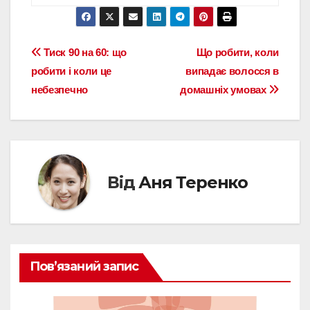
Навігація
Тиск 90 на 60: що
Що робити, коли
робити і коли це
випадає волосся в
записів
небезпечно
домашніх умовах
Від
Аня Теренко
Пов’язаний запис