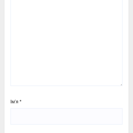
Ім'я
*