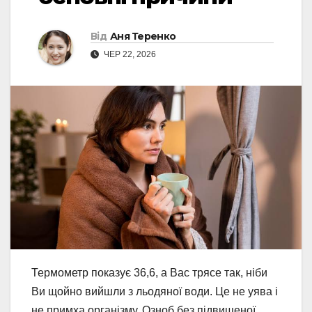
Від
Аня Теренко
ЧЕР 22, 2026
Термометр показує 36,6, а Вас трясе так, ніби
Ви щойно вийшли з льодяної води. Це не уява і
не примха організму. Озноб без підвищеної