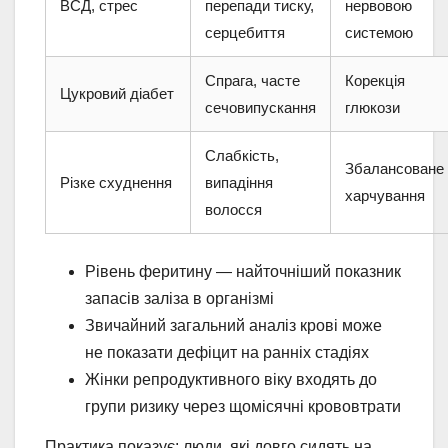
ВСД, стрес
перепади тиску,
нервовою
серцебиття
системою
Спрага, часте
Корекція
Цукровий діабет
сечовипускання
глюкози
Слабкість,
Збалансоване
Різке схуднення
випадіння
харчування
волосся
Рівень феритину — найточніший показник
запасів заліза в організмі
Звичайний загальний аналіз крові може
не показати дефіцит на ранніх стадіях
Жінки репродуктивного віку входять до
групи ризику через щомісячні крововтрати
Практика показує: люди, які довго сидять на