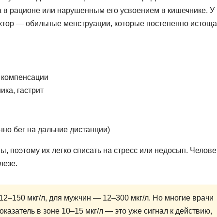
а в рационе или нарушенным его усвоением в кишечнике. У
ктор — обильные менструации, которые постепенно истощ
з компенсации
ика, гастрит
но бег на дальние дистанции)
 поэтому их легко списать на стресс или недосып. Челове
лезе.
–150 мкг/л, для мужчин — 12–300 мкг/л. Но многие врачи
оказатель в зоне 10–15 мкг/л — это уже сигнал к действию,