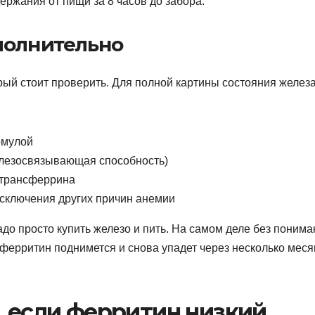
ержания от пищи за 8 часов до забора.
полнительно
рый стоит проверить. Для полной картины состояния желез
рмулой
лезосвязывающая способность)
 трансферрина
сключения других причин анемии
адо просто купить железо и пить. На самом деле без поним
ерритин поднимется и снова упадет через несколько меся
, если ферритин низкий