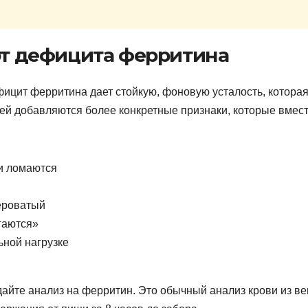
 от дефицита ферритина
ицит ферритина дает стойкую, фоновую усталость, которая
ней добавляются более конкретные признаки, которые вмес
и ломаются
я
сероватый
гаются»
ной нагрузке
дайте анализ на ферритин. Это обычный анализ крови из ве