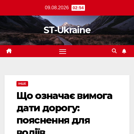
Перейти
09.08.2026
02:54
до
вмісту
ST-Ukraine
ІНШЕ
Що означає вимога
дати дорогу:
пояснення для
водіїв