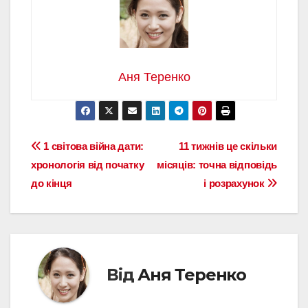
Аня Теренко
Навігація
1 світова війна дати:
11 тижнів це скільки
хронологія від початку
місяців: точна відповідь
записів
до кінця
і розрахунок
Від
Аня Теренко