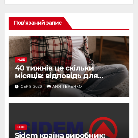
Пов’язаний запис
ІНШЕ
40 тижнів це скільки
місяців: відповідь для
вагітних і не тільки
СЕР 8, 2026
АНЯ ТЕРЕНКО
ІНШЕ
Sidem країна виробник: