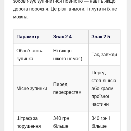
зобов’язує зупинитися повністю — навіть якщо
дорога порожня. Це різні вимоги, і плутати їх не
можна.
Параметр
Знак 2.4
Знак 2.5
Обов’язкова
Ні (якщо
Так, завжди
зупинка
нікого немає)
Перед
стоп-лінією
Перед
Місце зупинки
або краєм
перехрестям
проїзної
частини
Штраф за
340 грн і
340 грн і
порушення
більше
більше