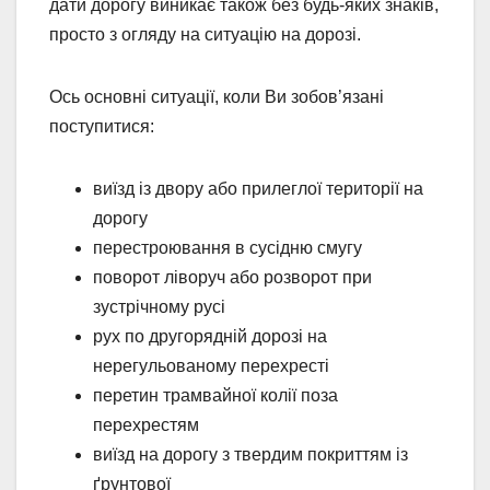
дати дорогу виникає також без будь-яких знаків,
просто з огляду на ситуацію на дорозі.
Ось основні ситуації, коли Ви зобов’язані
поступитися:
виїзд із двору або прилеглої території на
дорогу
перестроювання в сусідню смугу
поворот ліворуч або розворот при
зустрічному русі
рух по другорядній дорозі на
нерегульованому перехресті
перетин трамвайної колії поза
перехрестям
виїзд на дорогу з твердим покриттям із
ґрунтової