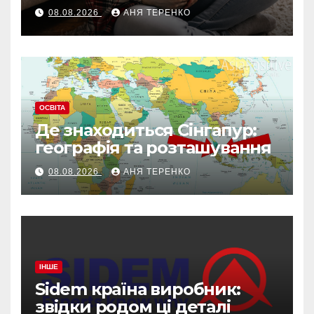
вагітних і не тільки
08.08.2026
АНЯ ТЕРЕНКО
ОСВІТА
Де знаходиться Сінгапур:
географія та розташування
08.08.2026
АНЯ ТЕРЕНКО
ІНШЕ
Sidem країна виробник:
звідки родом ці деталі