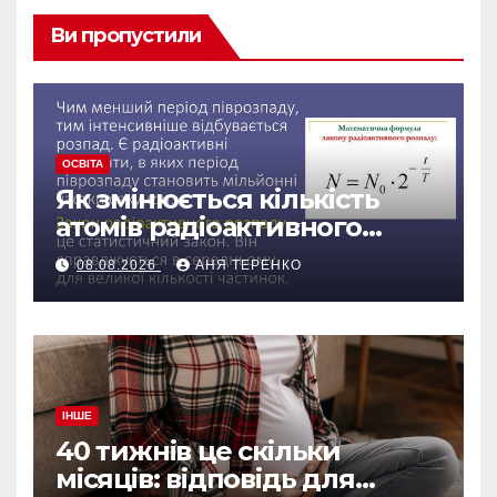
Ви пропустили
ОСВІТА
Як змінюється кількість
атомів радіоактивного
препарату з часом
08.08.2026
АНЯ ТЕРЕНКО
ІНШЕ
40 тижнів це скільки
місяців: відповідь для