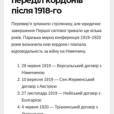
переділ кордонів
після 1918-го
Перемир’я зупинило стрілянину, але юридичне
завершення Першої світової тривало ще кілька
років. Паризька мирна конференція 1919–1920
років визначила нові кордони і поклала
відповідальність за війну на Німеччину.
28 червня 1919 — Версальський договір з
Німеччиною
10 вересня 1919 — Сен-Жерменський
договір з Австрією
27 листопада 1919 — Нейїський договір з
Болгарією
4 червня 1920 — Тріанонський договір з
Угорщиною