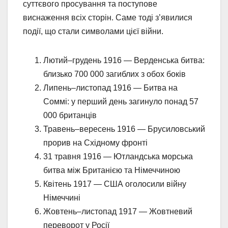
суттєвого просування та поступове
виснаження всіх сторін. Саме тоді з’явилися
події, що стали символами цієї війни.
Лютий–грудень 1916 — Верденська битва:
близько 700 000 загиблих з обох боків
Липень–листопад 1916 — Битва на
Соммі: у перший день загинуло понад 57
000 британців
Травень–вересень 1916 — Брусиловський
прорив на Східному фронті
31 травня 1916 — Ютландська морська
битва між Британією та Німеччиною
Квітень 1917 — США оголосили війну
Німеччині
Жовтень–листопад 1917 — Жовтневий
переворот у Росії