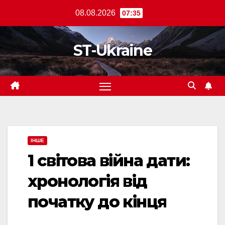
Перейти
08.08.2026
07:35
до
вмісту
ST-Ukraine
ІНШЕ
1 світова війна дати:
хронологія від
початку до кінця