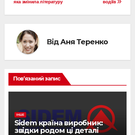
яка змінила літературу
водіїв
Від
Аня Теренко
Пов’язаний запис
ІНШЕ
Sidem країна виробник:
звідки родом ці деталі