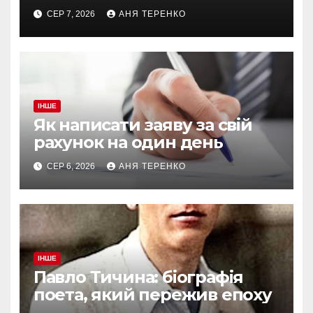
СЕР 7, 2026
АНЯ ТЕРЕНКО
ІНШЕ
Як написати заяву за свій
рахунок на один день
СЕР 6, 2026
АНЯ ТЕРЕНКО
ІНШЕ
Павло Тичина: біографія
поета, який пережив епоху