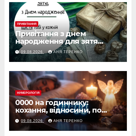
ПРИВІТАННЯ
Привітання з днем
народження для зятя
своїми словами
09.08.2026
АНЯ ТЕРЕНКО
НУМЕРОЛОГІЯ
0000 на годиннику:
кохання, відносини, по
дням тижня
09.08.2026
АНЯ ТЕРЕНКО