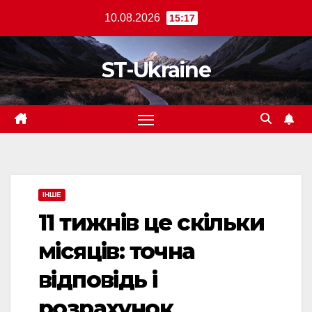
Перейти
10.08.2026
15:17
до
вмісту
ST-Ukraine
ІНШЕ
11 тижнів це скільки
місяців: точна
відповідь і
розрахунок