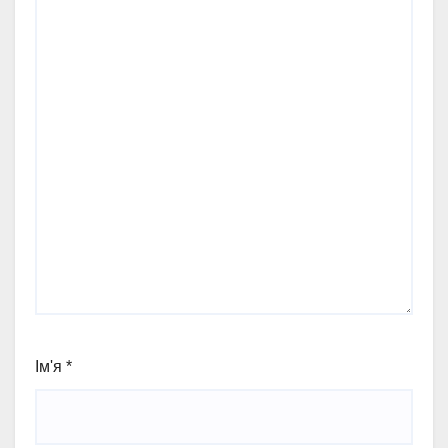
Ім'я
*