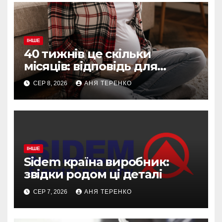
ІНШЕ
40 тижнів це скільки
місяців: відповідь для
вагітних і не тільки
СЕР 8, 2026
АНЯ ТЕРЕНКО
ІНШЕ
Sidem країна виробник:
звідки родом ці деталі
СЕР 7, 2026
АНЯ ТЕРЕНКО