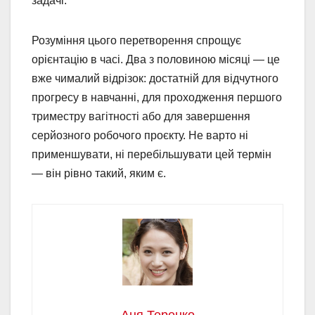
задачі.
Розуміння цього перетворення спрощує
орієнтацію в часі. Два з половиною місяці — це
вже чималий відрізок: достатній для відчутного
прогресу в навчанні, для проходження першого
триместру вагітності або для завершення
серйозного робочого проєкту. Не варто ні
применшувати, ні перебільшувати цей термін
— він рівно такий, яким є.
Аня Теренко