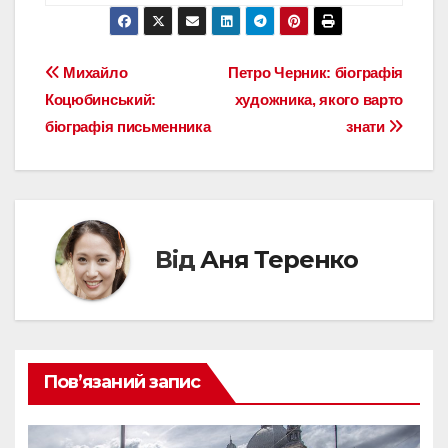
Навігація
Михайло
Петро Черник: біографія
Коцюбинський:
художника, якого варто
записів
біографія письменника
знати
Від
Аня Теренко
Пов’язаний запис