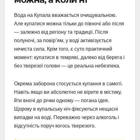
Вода на Купала вважається очищувальною.
Але купатися можна тільки до півночі або після
— залежно від регіону та традиції. Після
полуночі, за повір’ям, у воді активізується
нечиста сила. Крім того, є суто практичний
момент: купатися в темряві, далеко від берега і
без тверезої голови — це реальна небезпека.
Окрема заборона стосується купання в самоті.
Навіть якщо ви абсолютно не вірите в містику,
йти вночі до річки одному — погана ідея.
Щороку в купальську ніч фіксуються нещасні
випадки на воді. Переважно через алкоголь і
відсутність поруч когось тверезого.