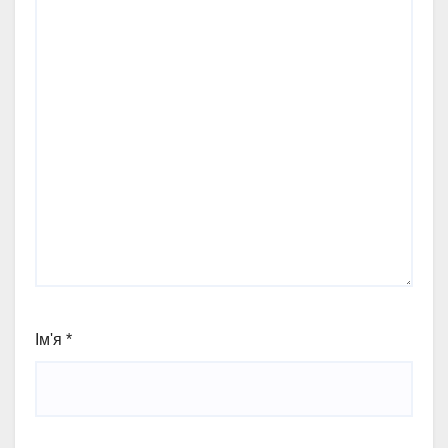
Ім'я
*