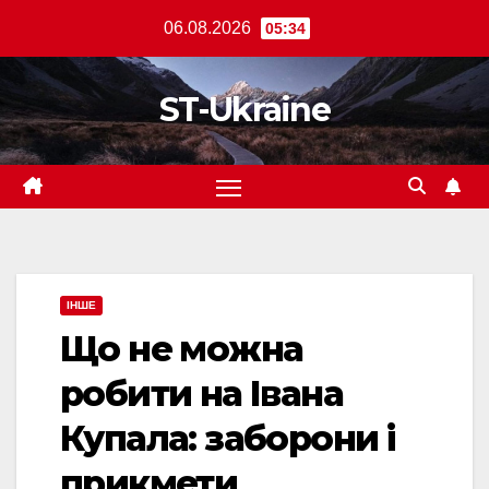
Перейти
06.08.2026
05:34
до
вмісту
ST-Ukraine
ІНШЕ
Що не можна
робити на Івана
Купала: заборони і
прикмети