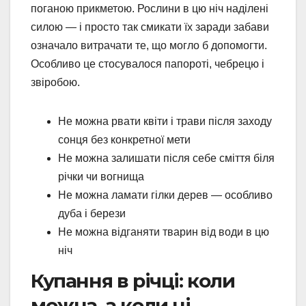
поганою прикметою. Рослини в цю ніч наділені
силою — і просто так смикати їх заради забави
означало витрачати те, що могло б допомогти.
Особливо це стосувалося папороті, чебрецю і
звіробою.
Не можна рвати квіти і трави після заходу
сонця без конкретної мети
Не можна залишати після себе сміття біля
річки чи вогнища
Не можна ламати гілки дерев — особливо
дуба і берези
Не можна відганяти тварин від води в цю
ніч
Купання в річці: коли
можна, а коли ні