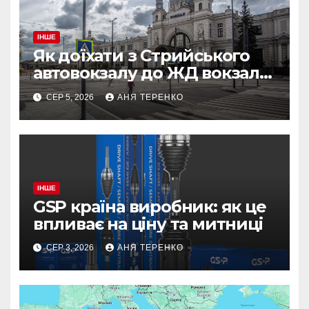
ІНШЕ
Як доїхати з Стрийського
автовокзалу до ЖД вокзалу
у Львові
СЕР 5, 2026
АНЯ ТЕРЕНКО
ІНШЕ
GSP країна виробник: як це
впливає на ціну та митниці
СЕР 3, 2026
АНЯ ТЕРЕНКО