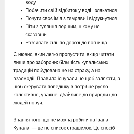
воду
Побачити свій відбиток у воді і злякатися
Почути своє ім’я з темряви і відгукнутися
Піти з гуляння першим, нікому не
сказавши
Розсипати сіль по дорозі до вогнища
Є нюанс, який легко пропустити, якщо читати
лише про заборони: більшість купальських
традицій побудована не на страху, а на
взаємодії. Правила існували не щоб залякати, а
щоб скерувати поведінку в потрібне русло —
колективне, уважне, дбайливе до природи і до
людей поруч.
Знання того, що не можна робити на Івана
Купала, — це не список страшилок. Це спосіб