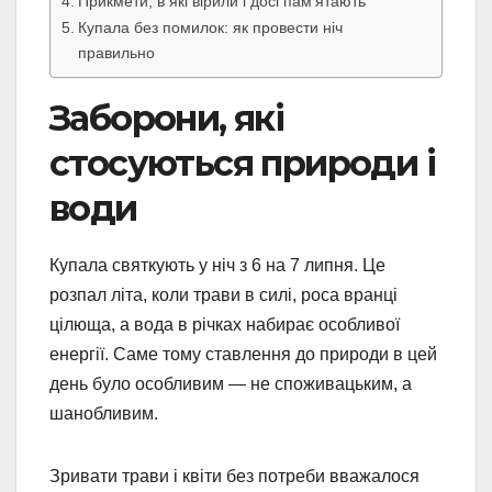
Прикмети, в які вірили і досі пам’ятають
Купала без помилок: як провести ніч
правильно
Заборони, які
стосуються природи і
води
Купала святкують у ніч з 6 на 7 липня. Це
розпал літа, коли трави в силі, роса вранці
цілюща, а вода в річках набирає особливої
енергії. Саме тому ставлення до природи в цей
день було особливим — не споживацьким, а
шанобливим.
Зривати трави і квіти без потреби вважалося