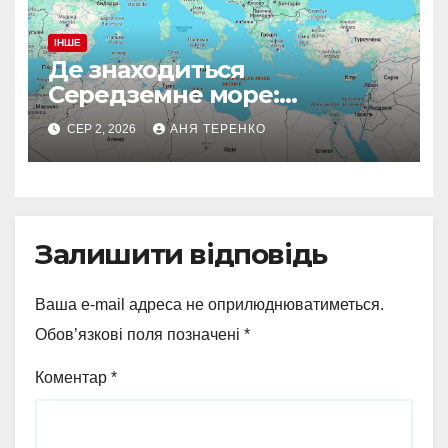
ІНШЕ
Де знаходиться
Середземне море:
географія і факти
СЕР 2, 2026
АНЯ ТЕРЕНКО
Залишити відповідь
Ваша e-mail адреса не оприлюднюватиметься.
Обов’язкові поля позначені
*
Коментар
*