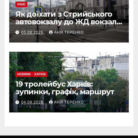
ІНШЕ
Як доїхати з Стрийського
автовокзалу до ЖД вокзалу
у Львові
05.08.2026
АНЯ ТЕРЕНКО
НОВИНИ
ХАРКІВ
19 тролейбус Харків:
зупинки, графік, маршрут
04.08.2026
АНЯ ТЕРЕНКО