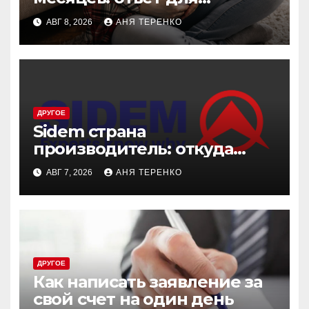
беременных и не только
АВГ 8, 2026
АНЯ ТЕРЕНКО
ДРУГОЕ
Sidem страна
производитель: откуда
родом эти детали
АВГ 7, 2026
АНЯ ТЕРЕНКО
ДРУГОЕ
Как написать заявление за
свой счет на один день