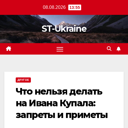
Перейти
08.08.2026
13:55
к
содержанию
ST-Ukraine
ДРУГОЕ
Что нельзя делать
на Ивана Купала:
запреты и приметы