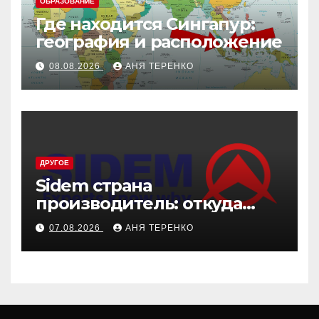
ОБРАЗОВАНИЕ
Где находится Сингапур:
география и расположение
08.08.2026
АНЯ ТЕРЕНКО
ДРУГОЕ
Sidem страна
производитель: откуда
родом эти детали
07.08.2026
АНЯ ТЕРЕНКО