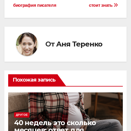
по
биография писателя
стоит знать
записям
От
Аня Теренко
Похожая запись
ДРУГОЕ
40 недель это сколько
месяцев: ответ для