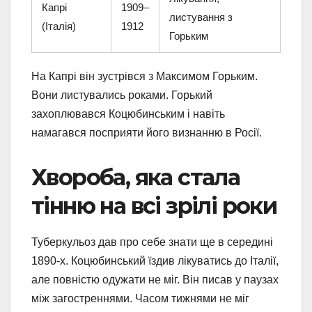
Капрі
1909–
листування з
(Італія)
1912
Горьким
На Капрі він зустрівся з Максимом Горьким.
Вони листувались роками. Горький
захоплювався Коцюбинським і навіть
намагався посприяти його визнанню в Росії.
Хвороба, яка стала
тінню на всі зрілі роки
Туберкульоз дав про себе знати ще в середині
1890-х. Коцюбинський їздив лікуватись до Італії,
але повністю одужати не міг. Він писав у паузах
між загостреннями. Часом тижнями не міг