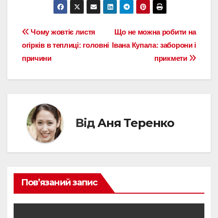
Навігація
Чому жовтіє листя
Що не можна робити на
огірків в теплиці: головні
Івана Купала: заборони і
записів
причини
прикмети
Від
Аня Теренко
Пов’язаний запис