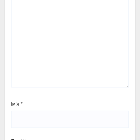
Ім'я
*