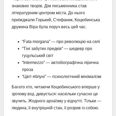
знакових творів. Дім письменника став
літературним центром міста. До нього
приїжджали Горький, Стефаник, Коцюбинська
дружина Віра була поруч весь цей час.
“Fata morgana” — про революцію на селі
“Тіні забутих предків” — шедевр про
гуцульський світ
“Intermezzo” — автобіографічна лірична
проза
“Цвіт яблуні” — психологічний мінімалізм
Багато хто, читаючи Коцюбинського вперше у
зрілому віці, дивується: наскільки сучасно це
звучить. Жодного архаїзму у відчутті. Тільки —
людина, її внутрішній стан, її розрив із собою.