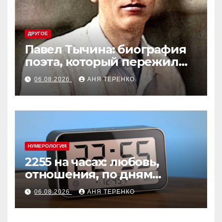
ДРУГОЕ
Павел Тычина: биография
поэта, который пережил
эпоху
06.08.2026
АНЯ ТЕРЕНКО
НУМЕРОЛОГИЯ
2255 на часах: любовь,
отношения, по дням
недели
06.08.2026
АНЯ ТЕРЕНКО