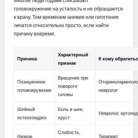
Многие люди годами списывают
головокружение на усталость и не обращаются
к врачу. Тем временем анемия или гипотония
лечатся относительно просто, если найти
причину вовремя.
Характерный
Причина
К кому обратить
признак
Вращение при
Позиционное
Оториноларинголо
повороте
головокружение
невролог
головы
Шейный
Боль в шее,
Невролог, ортопед
остеохондроз
хруст
Слабость,
Низкое
Терапевт,