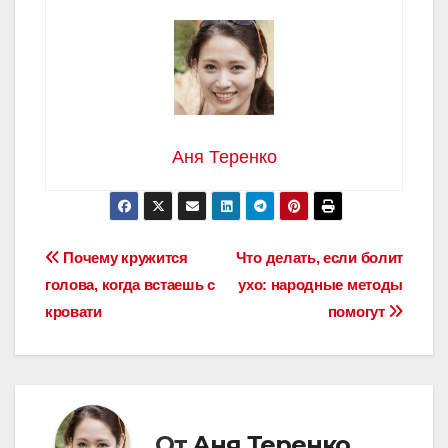
Аня Теренко
Навигация
Почему кружится
Что делать, если болит
голова, когда встаешь с
ухо: народные методы
по
кровати
помогут
записям
От
Аня Теренко