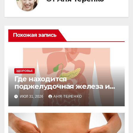
Похожая запись
ЗДОРОВЬЕ
Где находится
поджелудочная железа и
что она делает
ИЮЛ 31, 2026
АНЯ ТЕРЕНКО