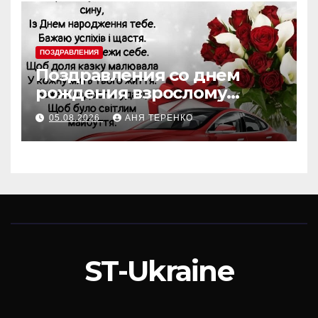
ПОЗДРАВЛЕНИЯ
Поздравления со днем
рождения взрослому
крестнику
05.08.2026
АНЯ ТЕРЕНКО
ST-Ukraine