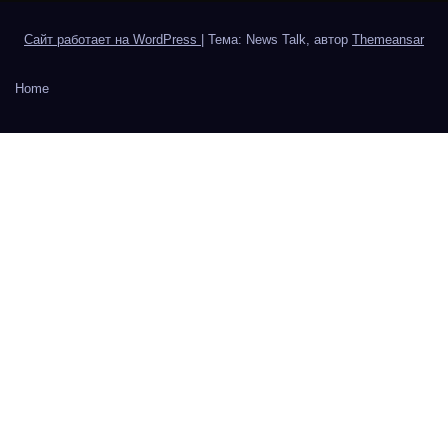
Сайт работает на WordPress
|
Тема: News Talk, автор
Themeansar
Home