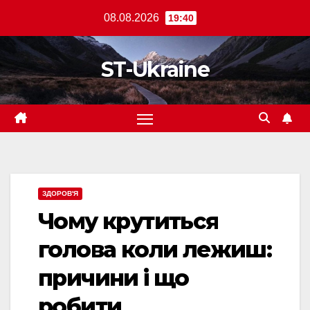
Перейти
08.08.2026
19:40
до
вмісту
ST-Ukraine
ЗДОРОВ'Я
Чому крутиться
голова коли лежиш:
причини і що
робити