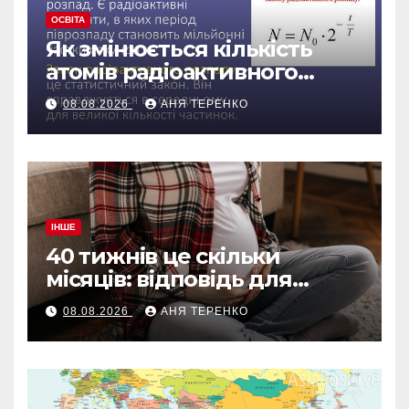
ОСВІТА
Як змінюється кількість
атомів радіоактивного
препарату з часом
08.08.2026
АНЯ ТЕРЕНКО
ІНШЕ
40 тижнів це скільки
місяців: відповідь для
вагітних і не тільки
08.08.2026
АНЯ ТЕРЕНКО