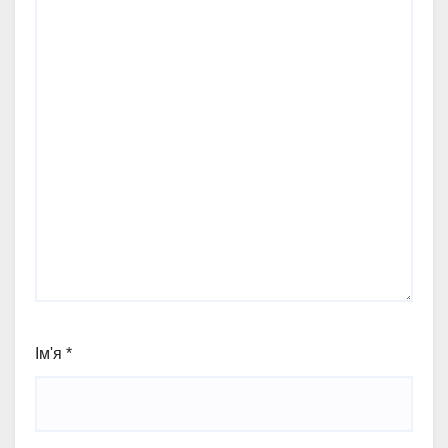
Ім'я
*