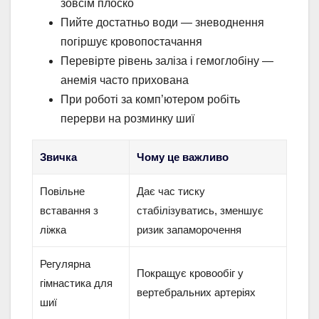
зовсім плоско
Пийте достатньо води — зневоднення
погіршує кровопостачання
Перевірте рівень заліза і гемоглобіну —
анемія часто прихована
При роботі за комп’ютером робіть
перерви на розминку шиї
Звичка
Чому це важливо
Повільне
Дає час тиску
вставання з
стабілізуватись, зменшує
ліжка
ризик запаморочення
Регулярна
Покращує кровообіг у
гімнастика для
вертебральних артеріях
шиї