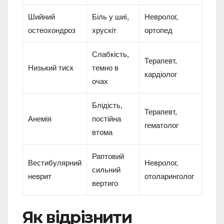
Шийний
Біль у шиї,
Невролог,
остеохондроз
хрускіт
ортопед
Слабкість,
Терапевт,
Низький тиск
темно в
кардіолог
очах
Блідість,
Терапевт,
Анемія
постійна
гематолог
втома
Раптовий
Вестибулярний
Невролог,
сильний
неврит
отоларинголог
вертиго
Як відрізнити