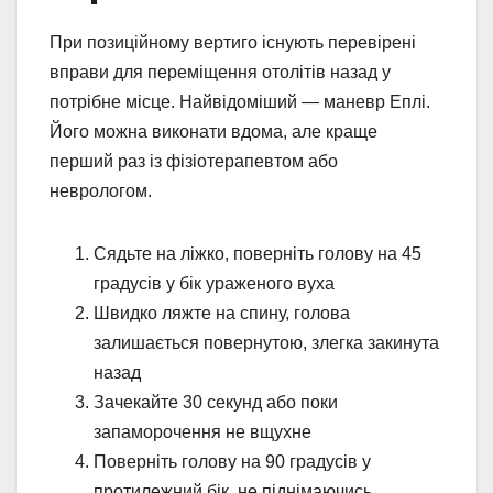
При позиційному вертиго існують перевірені
вправи для переміщення отолітів назад у
потрібне місце. Найвідоміший — маневр Еплі.
Його можна виконати вдома, але краще
перший раз із фізіотерапевтом або
неврологом.
Сядьте на ліжко, поверніть голову на 45
градусів у бік ураженого вуха
Швидко ляжте на спину, голова
залишається повернутою, злегка закинута
назад
Зачекайте 30 секунд або поки
запаморочення не вщухне
Поверніть голову на 90 градусів у
протилежний бік, не піднімаючись