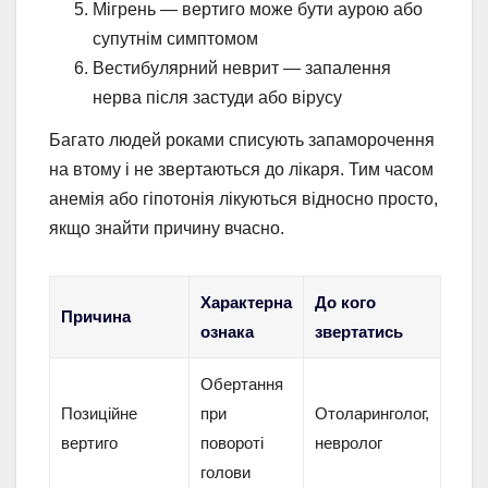
Мігрень — вертиго може бути аурою або
супутнім симптомом
Вестибулярний неврит — запалення
нерва після застуди або вірусу
Багато людей роками списують запаморочення
на втому і не звертаються до лікаря. Тим часом
анемія або гіпотонія лікуються відносно просто,
якщо знайти причину вчасно.
Характерна
До кого
Причина
ознака
звертатись
Обертання
Позиційне
при
Отоларинголог,
вертиго
повороті
невролог
голови