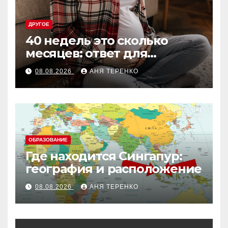
ДРУГОЕ
40 недель это сколько
месяцев: ответ для
беременных и не только
08.08.2026
АНЯ ТЕРЕНКО
ОБРАЗОВАНИЕ
Где находится Сингапур:
география и расположение
08.08.2026
АНЯ ТЕРЕНКО