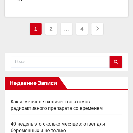
Пагинация
1
2
…
4
записей
Недавние Записи
Как изменяется количество атомов
радиоактивного препарата со временем
40 недель это сколько месяцев: ответ для
беременных и не только