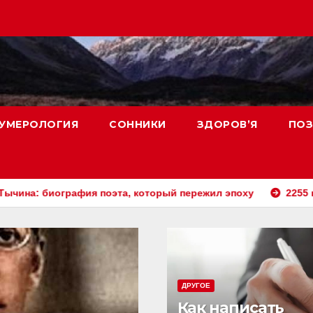
УМЕРОЛОГИЯ
СОННИКИ
ЗДОРОВ’Я
ПОЗ
иография поэта, который пережил эпоху
2255 на часах:
ДРУГОЕ
Как написать