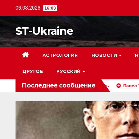
Перейти
06.08.2026
16:03
к
содержанию
ST-Ukraine
АСТРОЛОГИЯ
НОВОСТИ
Н
ДРУГОЕ
РУССКИЙ
Последнее сообщение
ь заявление за свой счет на один день
Павел Тычина: б