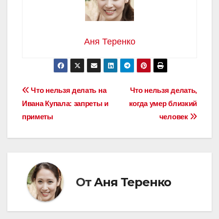
Аня Теренко
Навигация
Что нельзя делать на
Что нельзя делать,
Ивана Купала: запреты и
когда умер близкий
по
приметы
человек
записям
От
Аня Теренко