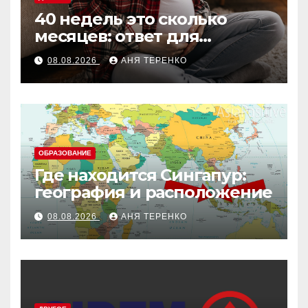
40 недель это сколько
месяцев: ответ для
беременных и не только
08.08.2026
АНЯ ТЕРЕНКО
ОБРАЗОВАНИЕ
Где находится Сингапур:
география и расположение
08.08.2026
АНЯ ТЕРЕНКО