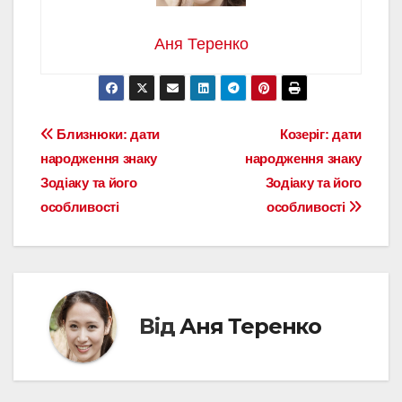
Аня Теренко
Навігація
Близнюки: дати
Козеріг: дати
народження знаку
народження знаку
записів
Зодіаку та його
Зодіаку та його
особливості
особливості
Від
Аня Теренко