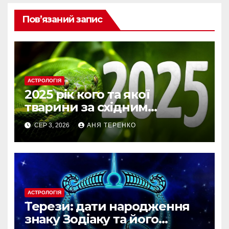
Пов’язаний запис
АСТРОЛОГІЯ
2025 рік кого та якої
тварини за східним
календарем
СЕР 3, 2026
АНЯ ТЕРЕНКО
АСТРОЛОГІЯ
Терези: дати народження
знаку Зодіаку та його