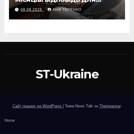
вагітних і не тільки
08.08.2026
АНЯ ТЕРЕНКО
ST-Ukraine
Сайт працює на WordPress
|
Тема:News Talk за
Themeansar
.
Home