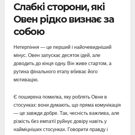
Слабкі сторони, які
Овен рідко визнає за
собою
Нетерпіння — це перший і найочевидніший
мінус. Овен запускає десяток ідей, але
доводить до кінця одну. Він живе стартом, а
рутина фінального етапу вбиває його
мотивацію.
Є поширена помилка, яку роблять Овни в
стосунках: вони думають, що пряма комунікація
— це завжди добре. Так, чесність важлива, але
різкість без емпатії руйнує довіру навіть у
найміцніших стосунках. Говорити правду і