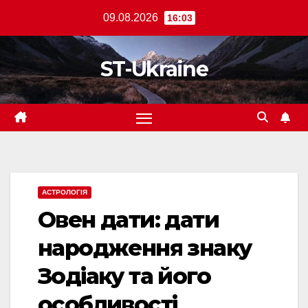
Перейти
09.08.2026
16:03
до
вмісту
ST-Ukraine
АСТРОЛОГІЯ
Овен дати: дати
народження знаку
Зодіаку та його
особливості