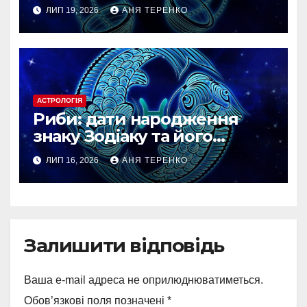
особливості
ЛИП 19, 2026
АНЯ ТЕРЕНКО
АСТРОЛОГІЯ
Риби: дати народження
знаку Зодіаку та його
особливості
ЛИП 16, 2026
АНЯ ТЕРЕНКО
Залишити відповідь
Ваша e-mail адреса не оприлюднюватиметься.
Обов’язкові поля позначені
*