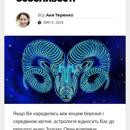
Від
Аня Теренко
ЛИП 6, 2026
Якщо Ви народились між кінцем березня і
серединою квітня, астрологія відносить Вас до
першого знаку Зодіаку. Овен відкриває