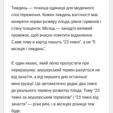
Тиждень — точніша одиниця для медичного
спостереження. Кожен тиждень вагітності має
конкретні норми розміру плода, рівня гормонів і
стану плаценти. Місяць — занадто великий
проміжок, щоб вчасно помітити відхилення.
Саме тому в картці пишуть “23 тижні”, а не “5
місяців і тиждень”.
Є один нюанс, який легко пропустити при
перерахунку: акушерський термін рахується не
від зачаття, а від першого дня останньої
менструації. Це автоматично додає два тижні
до реального терміну розвитку плода. Тому “23
тижні за акушерським терміном” і “23 тижні від
зачаття” — різні речі, і в місяцях різниця теж
буде.