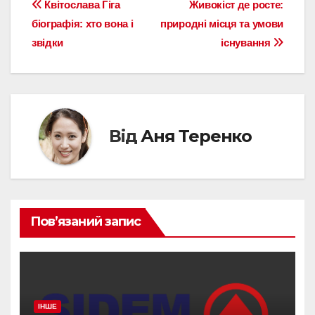
Навігація
Квітослава Гіга
Живокіст де росте:
біографія: хто вона і
природні місця та умови
записів
звідки
існування
Від
Аня Теренко
Пов’язаний запис
ІНШЕ