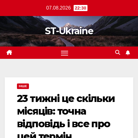
Перейти
07.08.2026
22:30
до
вмісту
ST-Ukraine
ІНШЕ
23 тижні це скільки
місяців: точна
відповідь і все про
цей термін