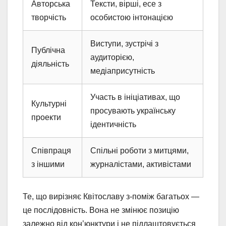
Авторська
Тексти, вірші, есе з
творчість
особистою інтонацією
Виступи, зустрічі з
Публічна
аудиторією,
діяльність
медіаприсутність
Участь в ініціативах, що
Культурні
просувають українську
проекти
ідентичність
Співпраця
Спільні роботи з митцями,
з іншими
журналістами, активістами
Те, що вирізняє Квітославу з-поміж багатьох —
це послідовність. Вона не змінює позицію
залежно від кон’юнктури і не підлаштовується