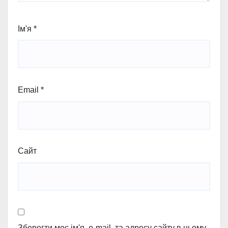
Ім'я
*
Email
*
Сайт
Зберегти моє ім'я, e-mail, та адресу сайту в цьому