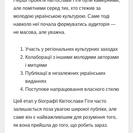
Перші проекти Квітослави Гіги були камерними,
але помітними серед тих, хто стежив за
молодою українською культурою. Саме тоді
навколо неї почала формуватись аудиторія —
не масова, але уважна.
Участь у регіональних культурних заходах
Колаборації з іншими молодими авторами
і митцями
Публікації в незалежних українських
виданнях
Поступове напрацювання власного стилю
Цей етап у біографії Квітослави Гіги часто
залишається поза увагою широкої публіки, але
саме він є найважливішим для розуміння того,
як вона прийшла до того, що робить зараз.