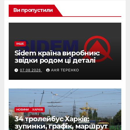
Ви пропустили
ІНШЕ
Sidem країна виробник:
звідки родом ці деталі
07.08.2026
АНЯ ТЕРЕНКО
НОВИНИ
ХАРКІВ
34 тролейбус Харків:
зупинки, графік, маршрут