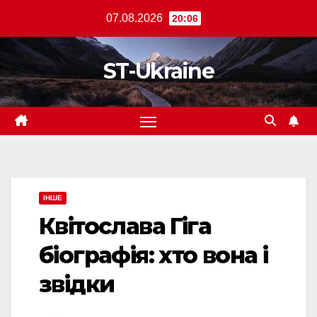
Перейти
07.08.2026
20:06
до
вмісту
ST-Ukraine
ІНШЕ
Квітослава Гіга
біографія: хто вона і
звідки