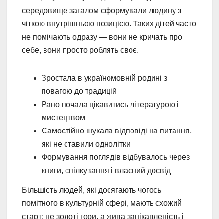
середовище загалом сформували людину з
чіткою внутрішньою позицією. Таких дітей часто
не помічають одразу — вони не кричать про
себе, вони просто роблять своє.
Зростала в україномовній родині з
повагою до традицій
Рано почала цікавитись літературою і
мистецтвом
Самостійно шукала відповіді на питання,
які не ставили однолітки
Формування поглядів відбувалось через
книги, спілкування і власний досвід
Більшість людей, які досягають чогось
помітного в культурній сфері, мають схожий
старт: не золоті гори, а жива зацікавленість і