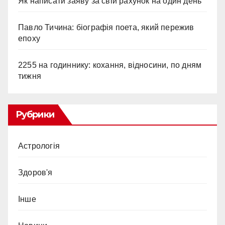
Як написати заяву за свій рахунок на один день
Павло Тичина: біографія поета, який пережив
епоху
2255 на годиннику: кохання, відносини, по дням
тижня
Рубрики
Астрологія
Здоров'я
Інше