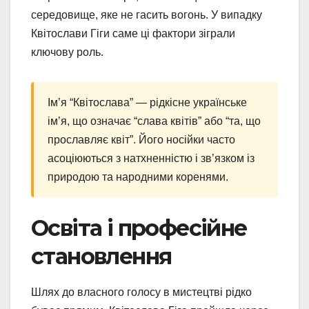
середовище, яке не гасить вогонь. У випадку
Квітослави Гіги саме ці фактори зіграли
ключову роль.
Ім’я “Квітослава” — рідкісне українське
ім’я, що означає “слава квітів” або “та, що
прославляє квіт”. Його носійки часто
асоціюються з натхненністю і зв’язком із
природою та народними коренями.
Освіта і професійне
становлення
Шлях до власного голосу в мистецтві рідко