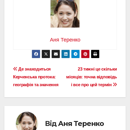
Аня Теренко
Навігація
Де знаходиться
23 тижні це скільки
Керченська протока:
місяців: точна відповідь
записів
географія та значення
і все про цей термін
Від
Аня Теренко