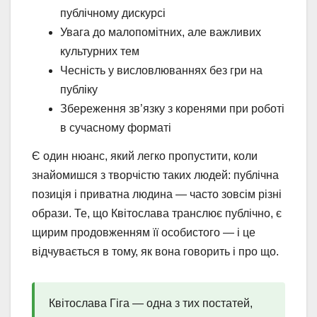
публічному дискурсі
Увага до малопомітних, але важливих
культурних тем
Чесність у висловлюваннях без гри на
публіку
Збереження зв’язку з коренями при роботі
в сучасному форматі
Є один нюанс, який легко пропустити, коли
знайомишся з творчістю таких людей: публічна
позиція і приватна людина — часто зовсім різні
образи. Те, що Квітослава транслює публічно, є
щирим продовженням її особистого — і це
відчувається в тому, як вона говорить і про що.
Квітослава Гіга — одна з тих постатей,