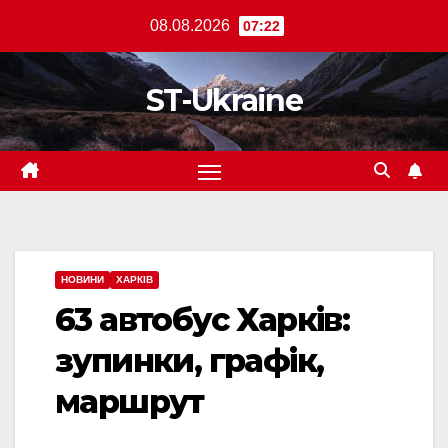
Перейти
08.08.2026
07:22
до
вмісту
ST-Ukraine
НОВИНИ
ХАРКІВ
63 автобус Харків:
зупинки, графік,
маршрут