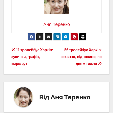
Аня Теренко
Навігація
11 тролейбус Харків:
56 тролейбус Харків:
зупинки, графік,
кохання, відносини, по
записів
маршрут
дням тижня
Від
Аня Теренко