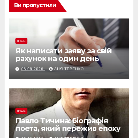
Ви пропустили
ІНШЕ
Як написати заяву за свій
рахунок на один день
06.08.2026
АНЯ ТЕРЕНКО
ІНШЕ
Павло Тичина: біографія
поета, який пережив епоху