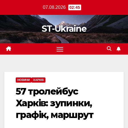
Перейти
07.08.2026
02:45
до
вмісту
ST-Ukraine
НОВИНИ
ХАРКІВ
57 тролейбус
Харків: зупинки,
графік, маршрут