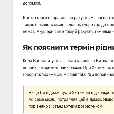
допомозі.
Багато жінок неправильно рахують місяці вагітно
тижні: більшість місяців довші, і через це до кін
немає. Акушери саме тому й рахують тижнями — 
Як пояснити термін рідн
Коли Вас запитують, скільки місяців, а Ви знаєт
повних чотиритижневих блоків. При 27 тижнях ц
говорити: “майже сім місяців” або “6 з половино
Якщо Ви відраховуєте 27 тижнів від конкретно
які саме місяці потрапляє цей відрізок. Якщо
порівняно зі стандартним розрахунком.