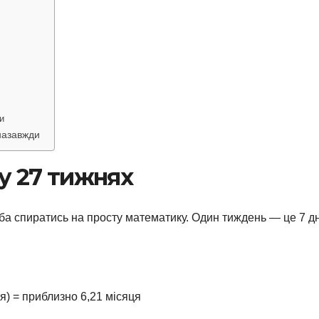
и
 назавжди
 у 27 тижнях
реба спиратись на просту математику. Один тиждень — це 7 дн
ця) = приблизно 6,21 місяця