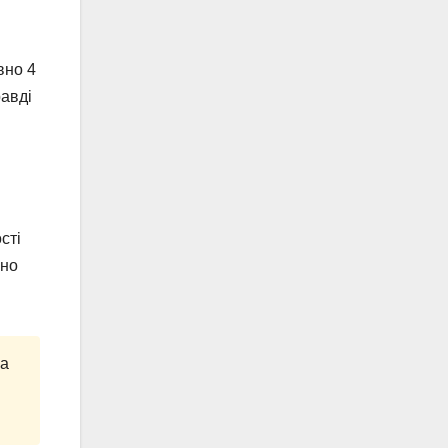
вно 4
равді
сті
чно
на