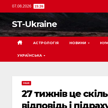
Перейти
07.08.2026
15:26
до
вмісту
ST-Ukraine
АСТРОЛОГІЯ
НОВИНИ
НУМ
УКРАЇНСЬКА
ІНШЕ
27 тижнів це скіль
відповідь і підрах