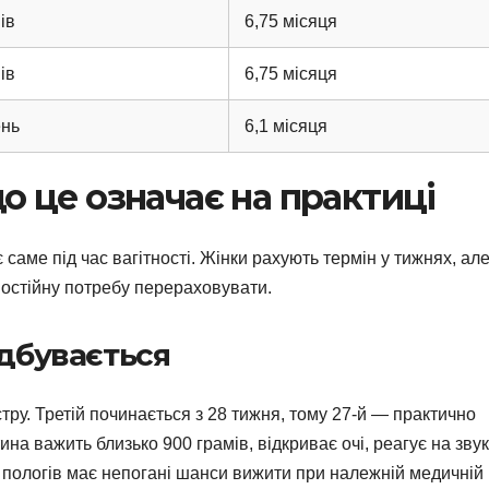
ів
6,75 місяця
ів
6,75 місяця
ень
6,1 місяця
що це означає на практиці
саме під час вагітності. Жінки рахують термін у тижнях, ал
 постійну потребу перераховувати.
ідбувається
стру. Третій починається з 28 тижня, тому 27-й — практично
на важить близько 900 грамів, відкриває очі, реагує на звук
х пологів має непогані шанси вижити при належній медичній