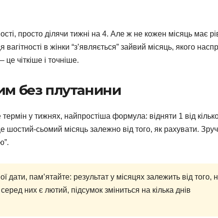
сті, просто ділячи тижні на 4. Але ж не кожен місяць має рі
ця вагітності в жінки “з’являється” зайвий місяць, якого насп
це чіткіше і точніше.
им без плутанини
е термін у тижнях, найпростіша формула: відняти 1 від кілько
е шостий-сьомий місяць залежно від того, як рахувати. Зру
ю”.
ї дати, пам’ятайте: результат у місяцях залежить від того, 
 серед них є лютий, підсумок зміниться на кілька днів