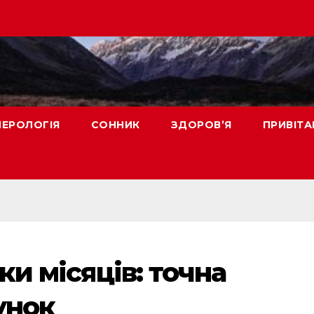
ЕРОЛОГІЯ
СОННИК
ЗДОРОВ’Я
ПРИВІТА
ки місяців: точна
унок