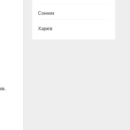
Сонник
Харків
ів.