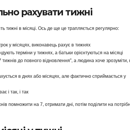
ьно рахувати тижні
ь тижні в місяці. Ось де ще це трапляється регулярно:
рок у місяцях, виконавець рахує в тижнях
ують терміни у тижнях, а батьки орієнтуються на місяці
7 тижнів до повного відновлення”, а людина хоче зрозуміти,
хується в днях або місяцях, але фактично сприймається у
є і так, і так
жнів помножити на 7, отримати дні, потім поділити на потріб