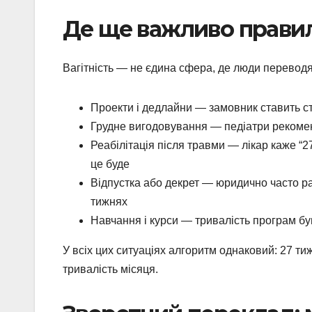
Де ще важливо правил
Вагітність — не єдина сфера, де люди переводят
Проекти і дедлайни — замовник ставить ст
Грудне вигодовування — педіатри рекоменд
Реабілітація після травми — лікар каже “2
це буде
Відпустка або декрет — юридично часто ра
тижнях
Навчання і курси — тривалість програм бува
У всіх цих ситуаціях алгоритм однаковий: 27 ти
тривалість місяця.