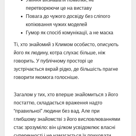
перетворюючи це на виставу
Повага до чужого досвіду без сліпого
копіювання чужих моделей
Гумор як спосіб комунікації, а не маска
Ті, хто знайомий з Климом особисто, описують
його як людину, котра слухає більше, ніж
говорить. У публічному просторі це
зустрічається вкрай рідко, де більшість прагне
говорити якомога голосніше.
Загалом у тих, хто вперше знайомиться з його
постаттю, складається враження надто
“правильної” людини без вад. Але при
глибшому знайомстві з його висловлюваннями
стає зрозуміло: він цілком усвідомлює власні
суперечності і не намагається їх приховати.