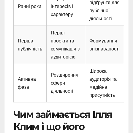
підґрунтя для
Ранні роки
інтересів і
публічної
характеру
діяльності
Перші
Перша
проекти та
Формування
публічність
комунікація з
впізнаваності
аудиторією
Широка
Розширення
Активна
аудиторія та
сфери
фаза
медійна
діяльності
присутність
Чим займається Ілля
Клим і що його