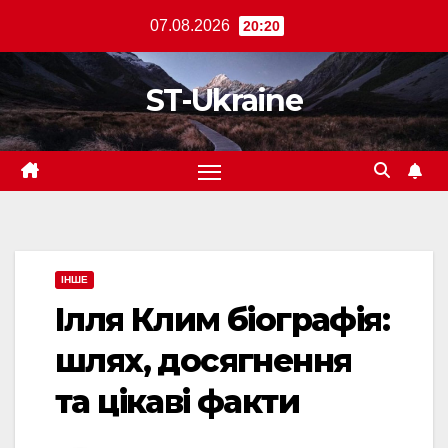
Перейти
07.08.2026
20:20
до
вмісту
ST-Ukraine
ІНШЕ
Ілля Клим біографія:
шлях, досягнення
та цікаві факти