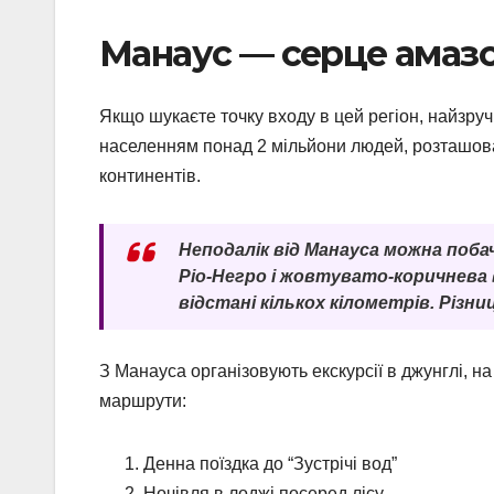
Манаус — серце амазо
Якщо шукаєте точку входу в цей регіон, найзруч
населенням понад 2 мільйони людей, розташован
континентів.
Неподалік від Манауса можна поба
Ріо-Негро і жовтувато-коричнева 
відстані кількох кілометрів. Різни
З Манауса організовують екскурсії в джунглі, н
маршрути:
Денна поїздка до “Зустрічі вод”
Ночівля в лоджі посеред лісу