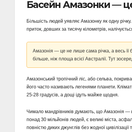
Басейн Амазонки — ц
Більшість людей уявляє Амазонку як одну річку.
приток, довших за тисячу кілометрів, налічуєть
Амазонія — це не лише сама річка, а весь її
більше, ніж площа всієї Австралії. Тут зосер
Амазонський тропічний ліс, або сельва, покрива
його часто називають легенями планети. Клімат 
25-28 градусів, а дощі ідуть майже щодня.
Чимало мандрівників думають, що Амазонія — це
понад 30 мільйонів людей, є великі міста, асфа
повністю диких джунглів без жодної цивілізації