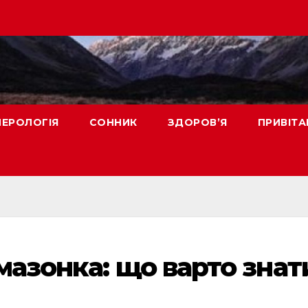
ЕРОЛОГІЯ
СОННИК
ЗДОРОВ’Я
ПРИВІТА
азонка: що варто знат