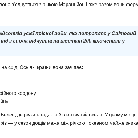
 вона з’єднується з річкою Мараньйон і вже разом вони фор
ідсотків усієї прісної води, яка потрапляє у Світовий
від її гирла відчутна на відстані 200 кілометрів у
на схід. Ось які країни вона зачіпає:
рійного кордону
ейну
Белен, де річка впадає в Атлантичний океан. У цьому місці
трів — у сезон дощів межа між річкою і океаном майже зника