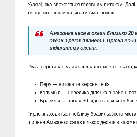
Укаялі, яка вважається головним витоком. Далі
те, що ми звикли називати Амазонкою.
Амазонка несе в океан близько 20 в
океан з річок планети. Прісна вода 
відкритому океані.
Річка перетинає майже весь континент із заходу 
Перу — витоки та верхня течія
Колумбія — невелика ділянка в районі пот
Бразилія — понад 60 відсотків усього бас
Гирло знаходиться поблизу бразильського міста 
ширина Амазонки сягає кількох десятків кіломе