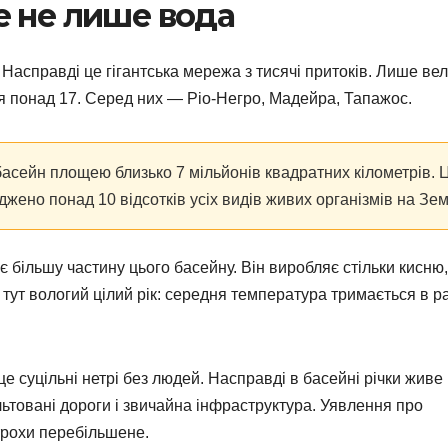
е не лише вода
 Насправді це гігантська мережа з тисячі притоків. Лише ве
ся понад 17. Серед них — Ріо-Негро, Мадейра, Тапажос.
 басейн площею близько 7 мільйонів квадратних кілометрів. 
еджено понад 10 відсотків усіх видів живих організмів на Зем
є більшу частину цього басейну. Він виробляє стільки кисню
тут вологий цілий рік: середня температура тримається в р
 суцільні нетрі без людей. Насправді в басейні річки живе
льтовані дороги і звичайна інфраструктура. Уявлення про
 трохи перебільшене.