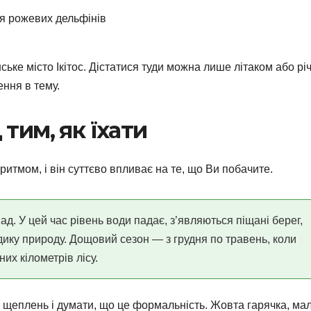
я рожевих дельфінів
ке місто Ікітос. Дістатися туди можна лише літаком або рі
ення в тему.
тим, як їхати
ритмом, і він суттєво впливає на те, що Ви побачите.
д. У цей час рівень води падає, з’являються піщані берег,
дику природу. Дощовий сезон — з грудня по травень, коли
их кілометрів лісу.
щеплень і думати, що це формальність. Жовта гарячка, мал