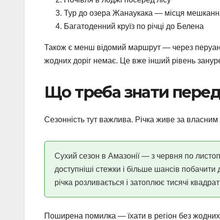
Тур до озера Жанаукака — місця мешканн
Багатоденний круїз по річці до Белена
Також є менш відомий маршрут — через перуансь
жодних доріг немає. Це вже інший рівень занур
Що треба знати перед 
Сезонність тут важлива. Річка живе за власним 
Сухий сезон в Амазонії — з червня по листопа
доступніші стежки і більше шансів побачити 
річка розливається і затоплює тисячі квадратн
Поширена помилка — їхати в регіон без жодних 