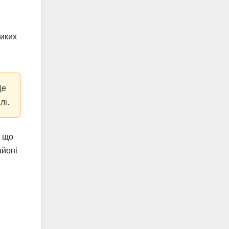
ликих
Це
лі.
, що
айоні