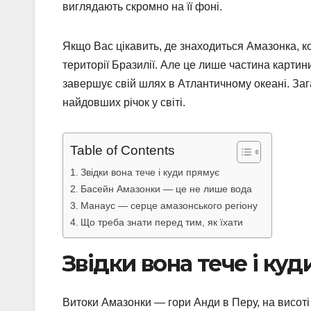
виглядають скромно на її фоні.
Якщо Вас цікавить, де знаходиться Амазонка, ко
території Бразилії. Але це лише частина картин
завершує свій шлях в Атлантичному океані. Зага
найдовших річок у світі.
Table of Contents
Звідки вона тече і куди прямує
Басейн Амазонки — це не лише вода
Манаус — серце амазонського регіону
Що треба знати перед тим, як їхати
Звідки вона тече і ку
Витоки Амазонки — гори Анди в Перу, на висоті