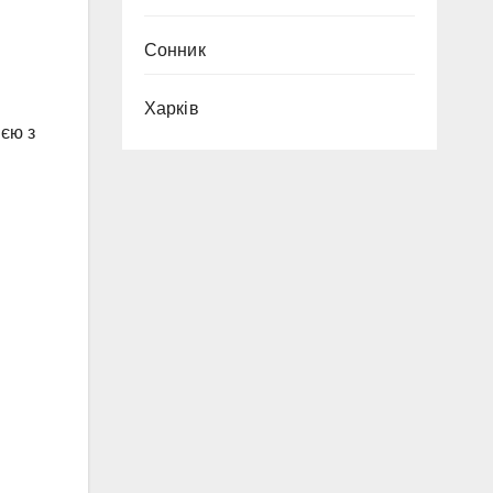
Сонник
Харків
ією з