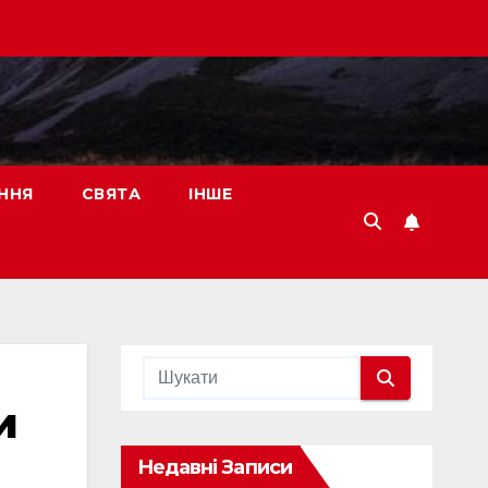
ННЯ
СВЯТА
ІНШЕ
и
Недавні Записи