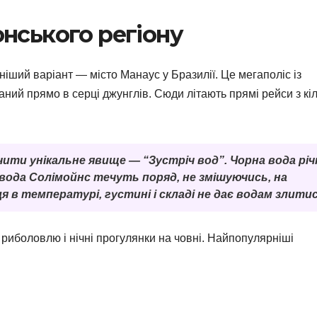
нського регіону
ніший варіант — місто Манаус у Бразилії. Це мегаполіс із
ий прямо в серці джунглів. Сюди літають прямі рейси з кі
чити унікальне явище — “Зустріч вод”. Чорна вода річ
вода Солімойнс течуть поряд, не змішуючись, на
ця в температурі, густині і складі не дає водам злитис
а риболовлю і нічні прогулянки на човні. Найпопулярніші