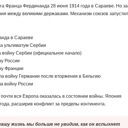
а Франца Фердинанда 28 июня 1914 года в Сараеве. Но за
ния между великими державами. Механизм союзов запусти
анда в Сараеве
ла ультиматум Сербии
а войну Сербии (официальное начало)
ну России
ну Франции
ла войну Германии после вторжения в Бельгию
ла войну России
 почти вся Европа оказалась в состоянии войны. Япония
 года, расширив конфликт за пределы континента.
нашу жизнь мы больше не увидим, как он вспыхнет