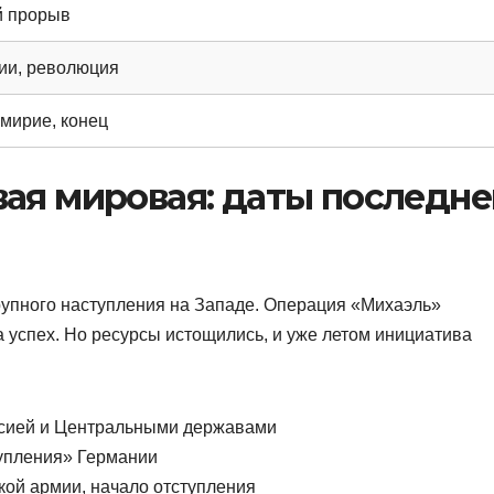
й прорыв
ии, революция
мирие, конец
ая мировая: даты последне
крупного наступления на Западе. Операция «Михаэль»
а успех. Но ресурсы истощились, и уже летом инициатива
ссией и Центральными державами
тупления» Германии
кой армии, начало отступления