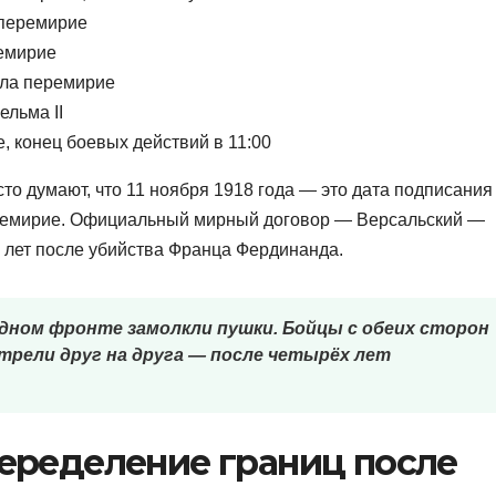
 перемирие
ремирие
ала перемирие
ельма II
, конец боевых действий в 11:00
сто думают, что 11 ноября 1918 года — это дата подписания
еремирие. Официальный мирный договор — Версальский —
ь лет после убийства Франца Фердинанда.
ападном фронте замолкли пушки. Бойцы с обеих сторон
трели друг на друга — после четырёх лет
еределение границ после