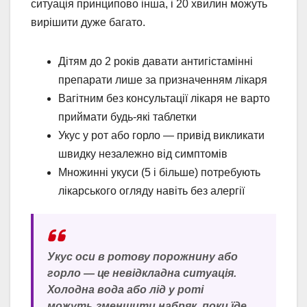
ситуація принципово інша, і 20 хвилин можуть
вирішити дуже багато.
Дітям до 2 років давати антигістамінні
препарати лише за призначенням лікаря
Вагітним без консультації лікаря не варто
приймати будь-які таблетки
Укус у рот або горло — привід викликати
швидку незалежно від симптомів
Множинні укуси (5 і більше) потребують
лікарського огляду навіть без алергії
Укус оси в ротову порожнину або
горло — це невідкладна ситуація.
Холодна вода або лід у роті
можуть зменшити набряк, поки їде