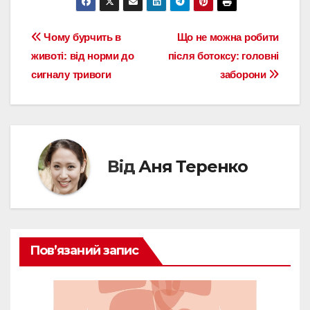
Навігація
Чому бурчить в
Що не можна робити
животі: від норми до
після ботоксу: головні
записів
сигналу тривоги
заборони
Від
Аня Теренко
Пов’язаний запис