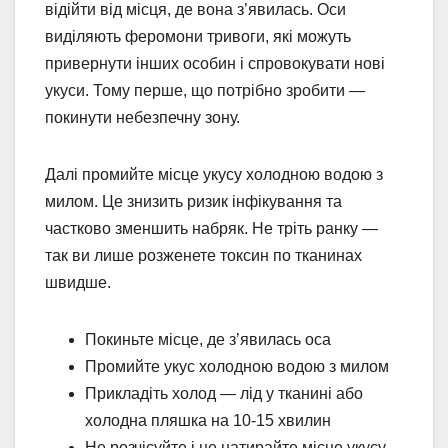
відійти від місця, де вона з’явилась. Оси
виділяють феромони тривоги, які можуть
привернути інших особин і спровокувати нові
укуси. Тому перше, що потрібно зробити —
покинути небезпечну зону.
Далі промийте місце укусу холодною водою з
милом. Це знизить ризик інфікування та
частково зменшить набряк. Не тріть ранку —
так ви лише розженете токсин по тканинах
швидше.
Покиньте місце, де з’явилась оса
Промийте укус холодною водою з милом
Прикладіть холод — лід у тканині або
холодна пляшка на 10-15 хвилин
Не розчісуйте і не натирайте місце укусу