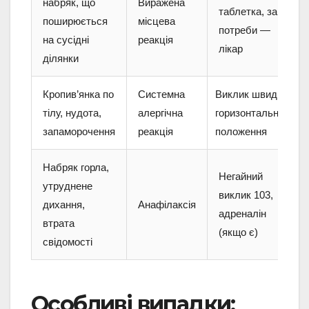
набряк, що
Виражена
таблетка, за
поширюється
місцева
потреби —
на сусідні
реакція
лікар
ділянки
Кропив’янка по
Системна
Виклик швидкої,
тілу, нудота,
алергічна
горизонтальне
запаморочення
реакція
положення
Набряк горла,
Негайний
утруднене
виклик 103,
дихання,
Анафілаксія
адреналін
втрата
(якщо є)
свідомості
Особливі випадки: