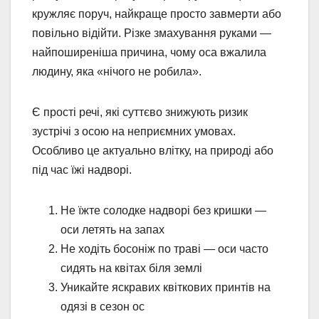
кружляє поруч, найкраще просто завмерти або
повільно відійти. Різке змахування руками —
найпоширеніша причина, чому оса вжалила
людину, яка «нічого не робила».
Є прості речі, які суттєво знижують ризик
зустрічі з осою на неприємних умовах.
Особливо це актуально влітку, на природі або
під час їжі надворі.
Не їжте солодке надворі без кришки —
оси летять на запах
Не ходіть босоніж по траві — оси часто
сидять на квітах біля землі
Уникайте яскравих квіткових принтів на
одязі в сезон ос