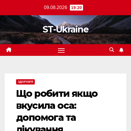
Перейти
09.08.2026
19:20
до
вмісту
ST-Ukraine
ЗДОРОВ'Я
Що робити якщо
вкусила оса:
допомога та
лікування