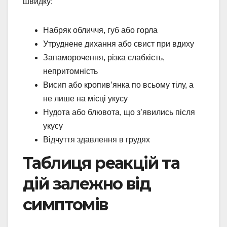
швидку:
Набряк обличчя, губ або горла
Утруднене дихання або свист при вдиху
Запаморочення, різка слабкість,
непритомність
Висип або кропив’янка по всьому тілу, а
не лише на місці укусу
Нудота або блювота, що з’явились після
укусу
Відчуття здавлення в грудях
Таблиця реакцій та
дій залежно від
симптомів