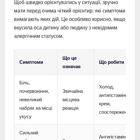
Щоб швидко орієнтуватись у ситуації, зручно
мати перед очима чіткий орієнтир: які симптоми
вимагають яких дій. Це особливо корисно, якщо
вкусила оса дитину або людину з невідомим
алергічним статусом.
Що це
Симптоми
Що робити
означає
Біль,
Холод,
почервоніння,
Звичайна
антигістамінний
невеликий
місцева
крем,
набряк на місці
реакція
спостереження
укусу
Сильний
Антигістамінна