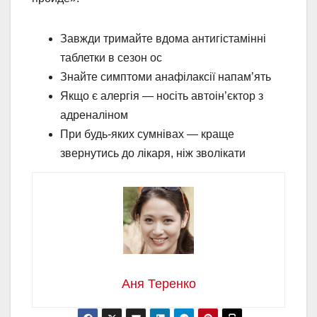
Завжди тримайте вдома антигістамінні
таблетки в сезон ос
Знайте симптоми анафілаксії напам’ять
Якщо є алергія — носіть автоін’єктор з
адреналіном
При будь-яких сумнівах — краще
звернутись до лікаря, ніж зволікати
Аня Теренко