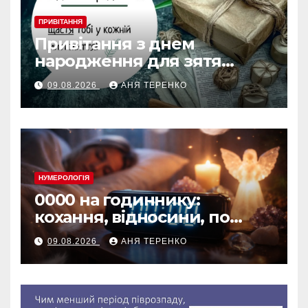
ПРИВІТАННЯ
Привітання з днем
народження для зятя
своїми словами
09.08.2026
АНЯ ТЕРЕНКО
НУМЕРОЛОГІЯ
0000 на годиннику:
кохання, відносини, по
дням тижня
09.08.2026
АНЯ ТЕРЕНКО