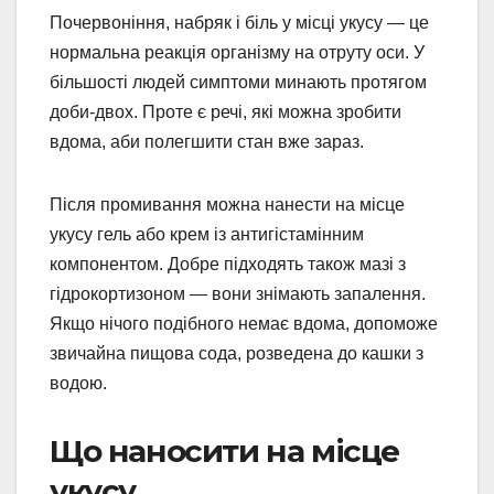
Почервоніння, набряк і біль у місці укусу — це
нормальна реакція організму на отруту оси. У
більшості людей симптоми минають протягом
доби-двох. Проте є речі, які можна зробити
вдома, аби полегшити стан вже зараз.
Після промивання можна нанести на місце
укусу гель або крем із антигістамінним
компонентом. Добре підходять також мазі з
гідрокортизоном — вони знімають запалення.
Якщо нічого подібного немає вдома, допоможе
звичайна пищова сода, розведена до кашки з
водою.
Що наносити на місце
укусу