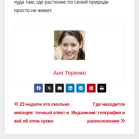
чуда там, где растение по своей природе
просто не живет.
Аня Теренко
Навигация
23 недели это сколько
Где находится
месяцев: точный ответ и
Индонезия: география и
по
всё об этом сроке
расположение
записям