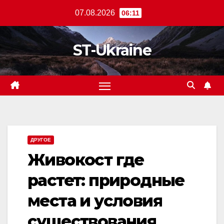
Перейти
07.08.2026
06:11
к
содержанию
ST-Ukraine
ДРУГОЕ
Живокост где
растет: природные
места и условия
существования