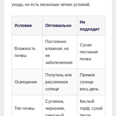
ухода, но есть несколько четких условий.
Не
Условие
Оптимально
подходит
Постоянно
Сухая
Влажность
влажная, но
песчаная
почвы
не
почва
заболоченная
Полутень или
Прямое
Освещение
рассеянное
солнце
солнце
весь день
Суглинок,
Кислый
Тип почвы
чернозем,
торф, сухой
гумусный
песок