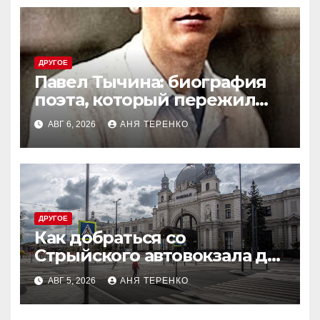
ДРУГОЕ
Павел Тычина: биография
поэта, который пережил
эпоху
АВГ 6, 2026
АНЯ ТЕРЕНКО
ДРУГОЕ
Как добраться со
Стрыйского автовокзала до
ЖД вокзала во Львове
АВГ 5, 2026
АНЯ ТЕРЕНКО