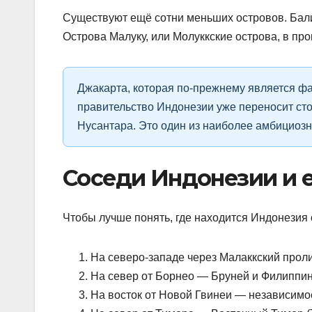
Существуют ещё сотни меньших островов. Бали
Острова Малуку, или Молуккские острова, в п
Джакарта, которая по-прежнему является фа
правительство Индонезии уже переносит ст
Нусантара. Это один из наиболее амбициоз
Соседи Индонезии и е
Чтобы лучше понять, где находится Индонезия 
На северо-западе через Малаккский прол
На север от Борнео — Бруней и Филиппи
На восток от Новой Гвинеи — независимо