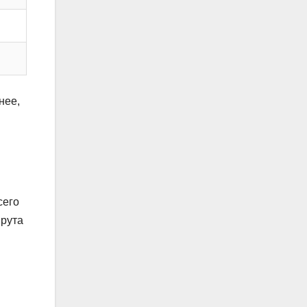
нее,
сего
шрута