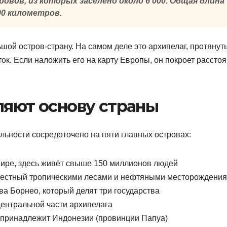
овов, из которых заселено около 6 000. Общая длина
00 километров.
ой остров-страну. На самом деле это архипелаг, протянут
ток. Если наложить его на карту Европы, он покроет рассто
ляют основу страны
льности сосредоточено на пяти главных островах:
ире, здесь живёт свыше 150 миллионов людей
звестный тропическими лесами и нефтяными месторождени
а Борнео, который делят три государства
ентральной части архипелага
 принадлежит Индонезии (провинции Папуа)