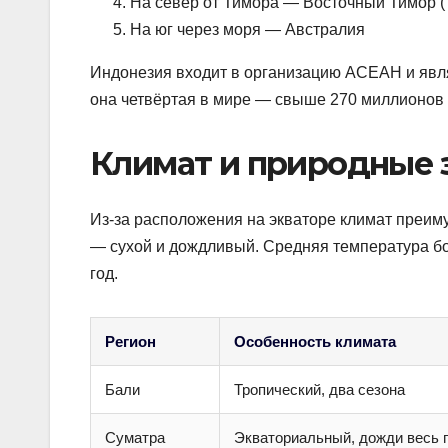
На север от Тимора — Восточный Тимор (
На юг через моря — Австралия
Индонезия входит в организацию АСЕАН и явля
она четвёртая в мире — свыше 270 миллионов 
Климат и природные з
Из-за расположения на экваторе климат преим
— сухой и дождливый. Средняя температура бо
год.
Регион
Особенность климата
Бали
Тропический, два сезона
Суматра
Экваториальный, дожди весь 