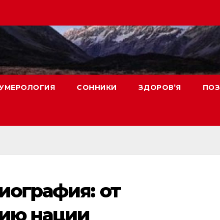
УМЕРОЛОГИЯ
СОННИКИ
ЗДОРОВ’Я
ПОЗ
иография: от
нию нации