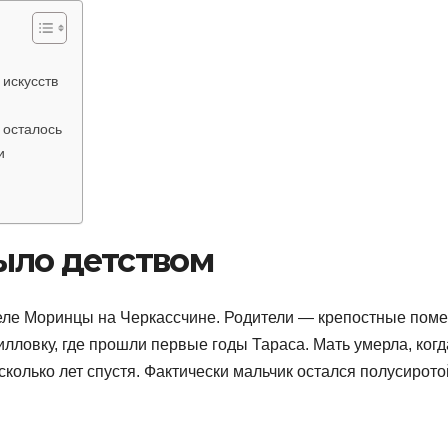
 искусств
 осталось
и
было детством
селе Моринцы на Черкассчине. Родители — крепостные пом
лловку, где прошли первые годы Тараса. Мать умерла, когд
сколько лет спустя. Фактически мальчик остался полусирото