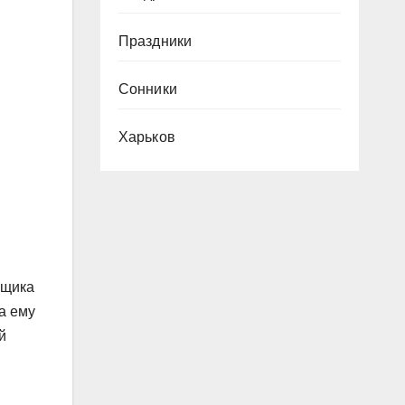
Праздники
Сонники
Харьков
ещика
а ему
й