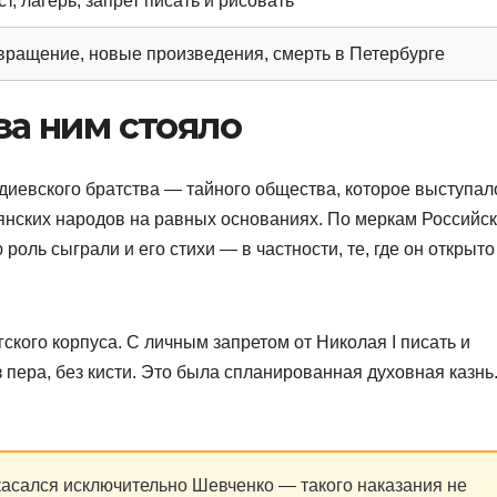
т, лагерь, запрет писать и рисовать
вращение, новые произведения, смерть в Петербурге
 за ним стояло
иевского братства — тайного общества, которое выступал
янских народов на равных основаниях. По меркам Российс
роль сыграли и его стихи — в частности, те, где он открыто
ского корпуса. С личным запретом от Николая I писать и
з пера, без кисти. Это была спланированная духовная казнь
 касался исключительно Шевченко — такого наказания не