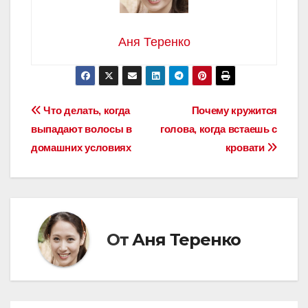
Аня Теренко
Навигация
Что делать, когда
Почему кружится
выпадают волосы в
голова, когда встаешь с
по
домашних условиях
кровати
записям
От
Аня Теренко