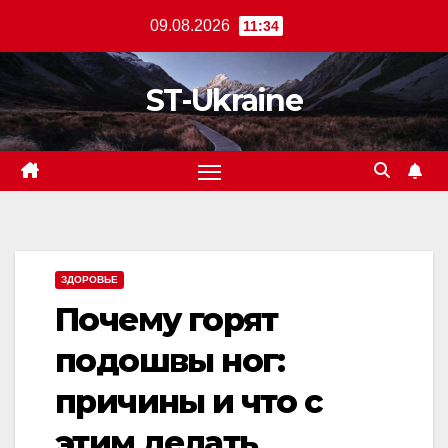
Перейти
09.08.2026
11:34
к
содержанию
ST-Ukraine
ЗДОРОВЬЕ
Почему горят
подошвы ног:
причины и что с
этим делать