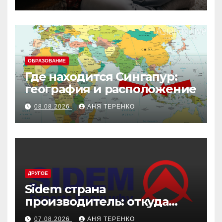
ОБРАЗОВАНИЕ
Где находится Сингапур:
география и расположение
08.08.2026
АНЯ ТЕРЕНКО
ДРУГОЕ
Sidem страна
производитель: откуда
родом эти детали
07.08.2026
АНЯ ТЕРЕНКО