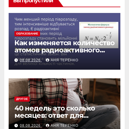
Вы пропустили
ОБРАЗОВАНИЕ
Как изменяется количество
атомов радиоактивного
препарата со временем
08.08.2026
АНЯ ТЕРЕНКО
ДРУГОЕ
40 недель это сколько
месяцев: ответ для
беременных и не только
08.08.2026
АНЯ ТЕРЕНКО