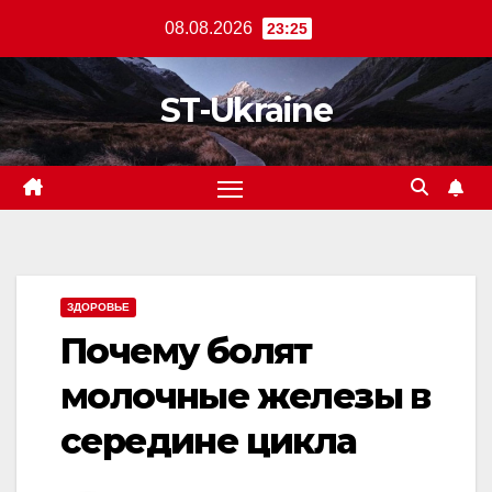
Перейти
08.08.2026
23:25
к
содержанию
ST-Ukraine
ЗДОРОВЬЕ
Почему болят
молочные железы в
середине цикла