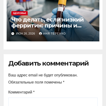
ЗДОРОВЬЕ
Что делать, если низкий
ферритин: причины и
действия
ИЮН 26, 2026
АНЯ ТЕРЕНКО
Добавить комментарий
Ваш адрес email не будет опубликован.
Обязательные поля помечены
*
Комментарий
*