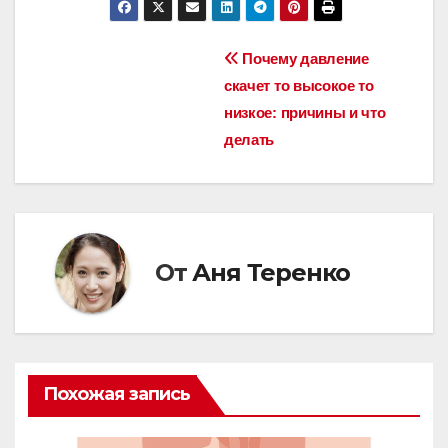
Навигация
Почему давление
скачет то высокое то
по
низкое: причины и что
записям
делать
От
Аня Теренко
Похожая запись