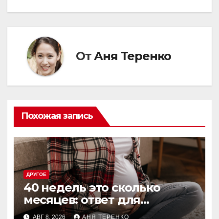
записям
От
Аня Теренко
Похожая запись
ДРУГОЕ
40 недель это сколько
месяцев: ответ для
беременных и не только
АВГ 8, 2026
АНЯ ТЕРЕНКО