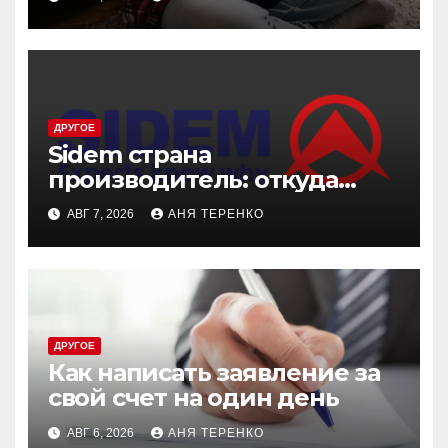
ДРУГОЕ
Sidem страна
производитель: откуда
родом эти детали
АВГ 7, 2026
АНЯ ТЕРЕНКО
ДРУГОЕ
Как написать заявление за
свой счет на один день
АВГ 6, 2026
АНЯ ТЕРЕНКО