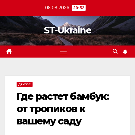
Перейти
08.08.2026
20:52
к
содержанию
ST-Ukraine
ДРУГОЕ
Где растет бамбук:
от тропиков к
вашему саду