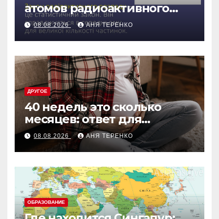
атомов радиоактивного
препарата со временем
08.08.2026
АНЯ ТЕРЕНКО
ДРУГОЕ
40 недель это сколько
месяцев: ответ для
беременных и не только
08.08.2026
АНЯ ТЕРЕНКО
ОБРАЗОВАНИЕ
Где находится Сингапур: