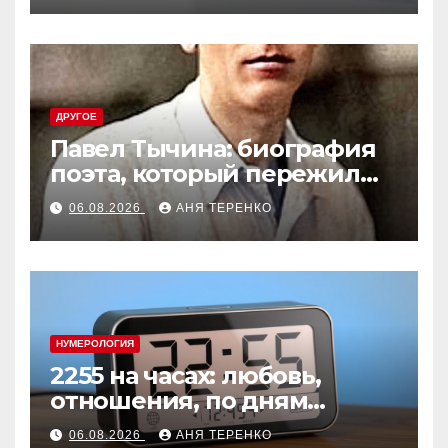
ДРУГОЕ
Павел Тычина: биография
поэта, который пережил
эпоху
06.08.2026
АНЯ ТЕРЕНКО
НУМЕРОЛОГИЯ
2255 на часах: любовь,
отношения, по дням
недели
06.08.2026
АНЯ ТЕРЕНКО