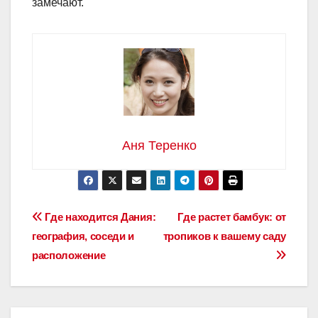
замечают.
Аня Теренко
Навигация
Где находится Дания:
Где растет бамбук: от
география, соседи и
тропиков к вашему саду
по
расположение
записям