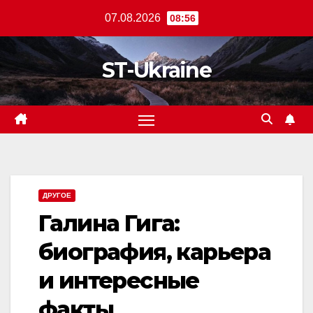
Перейти
07.08.2026
08:56
к
содержанию
ST-Ukraine
ДРУГОЕ
Галина Гига:
биография, карьера
и интересные
факты