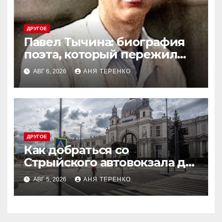
ДРУГОЕ
Павел Тычина: биография
поэта, который пережил
эпоху
АВГ 6, 2026
АНЯ ТЕРЕНКО
ДРУГОЕ
Как добраться со
Стрыйского автовокзала до
ЖД вокзала во Львове
АВГ 5, 2026
АНЯ ТЕРЕНКО