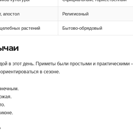
, апостол
Религиозный
 целебных растений
Бытово-обрядовый
ычаи
ой в этот день. Приметы были простыми и практическими 
ориентироваться в сезоне.
лнечным.
ожая.
то.
 июне.
ь