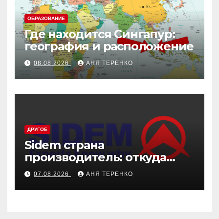
ОБРАЗОВАНИЕ
Где находится Сингапур:
география и расположение
08.08.2026
АНЯ ТЕРЕНКО
ДРУГОЕ
Sidem страна
производитель: откуда
родом эти детали
07.08.2026
АНЯ ТЕРЕНКО