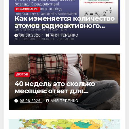
ОБРАЗОВАНИЕ
Как изменяется количество
атомов радиоактивного
препарата со временем
08.08.2026
АНЯ ТЕРЕНКО
ДРУГОЕ
40 недель это сколько
месяцев: ответ для
беременных и не только
08.08.2026
АНЯ ТЕРЕНКО