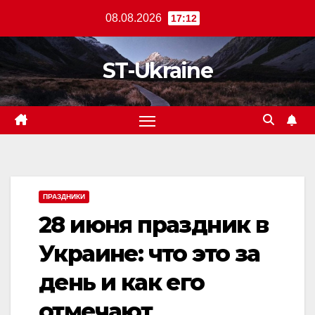
Перейти
08.08.2026
17:12
к
содержанию
ST-Ukraine
ПРАЗДНИКИ
28 июня праздник в
Украине: что это за
день и как его
отмечают