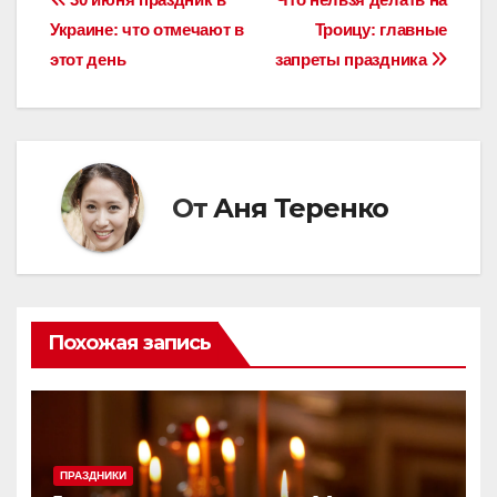
Навигация
Украине: что отмечают в
Троицу: главные
по
этот день
запреты праздника
записям
От
Аня Теренко
Похожая запись
ПРАЗДНИКИ