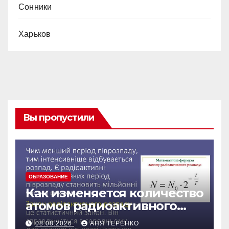
Сонники
Харьков
Вы пропустили
ОБРАЗОВАНИЕ
Как изменяется количество
атомов радиоактивного
препарата со временем
08.08.2026
АНЯ ТЕРЕНКО