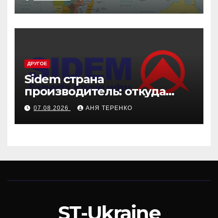
ДРУГОЕ
Sidem страна
производитель: откуда
родом эти детали
07.08.2026
АНЯ ТЕРЕНКО
ST-Ukraine