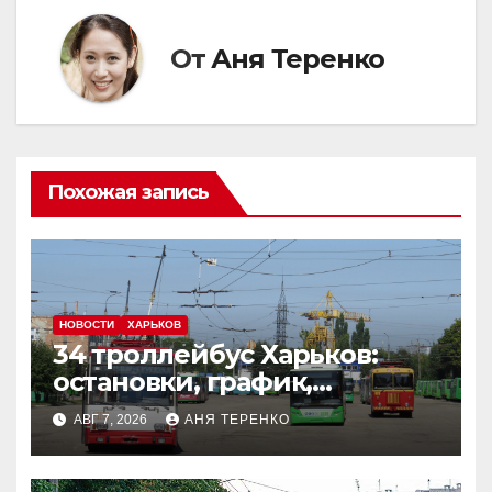
От
Аня Теренко
Похожая запись
НОВОСТИ
ХАРЬКОВ
34 троллейбус Харьков:
остановки, график,
маршрут
АВГ 7, 2026
АНЯ ТЕРЕНКО