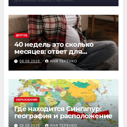
ДРУГОЕ
40 недель это сколько
месяцев: ответ для
беременных и не только
08.08.2026
АНЯ ТЕРЕНКО
ОБРАЗОВАНИЕ
Где находится Сингапур:
география и расположение
08.08.2026
АНЯ ТЕРЕНКО