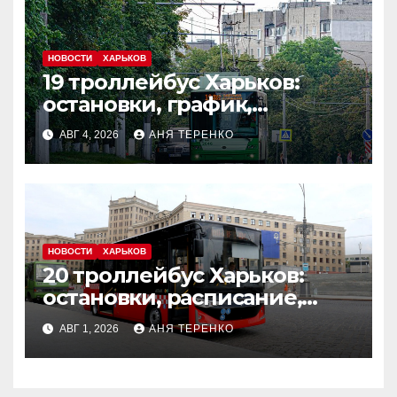
НОВОСТИ
ХАРЬКОВ
19 троллейбус Харьков:
остановки, график,
маршрут
АВГ 4, 2026
АНЯ ТЕРЕНКО
НОВОСТИ
ХАРЬКОВ
20 троллейбус Харьков:
остановки, расписание,
маршрут
АВГ 1, 2026
АНЯ ТЕРЕНКО