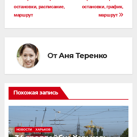
Навигация
остановки, расписание,
остановки, график,
по
маршрут
маршрут
записям
От
Аня Теренко
Похожая запись
НОВОСТИ
ХАРЬКОВ