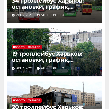
34 троллейбус Харьков:
остановки, график,
маршрут
АВГ 7, 2026
АНЯ ТЕРЕНКО
НОВОСТИ
ХАРЬКОВ
19 троллейбус Харьков:
остановки, график,
маршрут
АВГ 4, 2026
АНЯ ТЕРЕНКО
НОВОСТИ
ХАРЬКОВ
20 троллейбус Харьков: