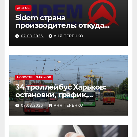
ДРУГОЕ
Sidem страна
производитель: откуда
родом эти детали
07.08.2026
АНЯ ТЕРЕНКО
НОВОСТИ
ХАРЬКОВ
34 троллейбус Харьков:
остановки, график,
маршрут
07.08.2026
АНЯ ТЕРЕНКО