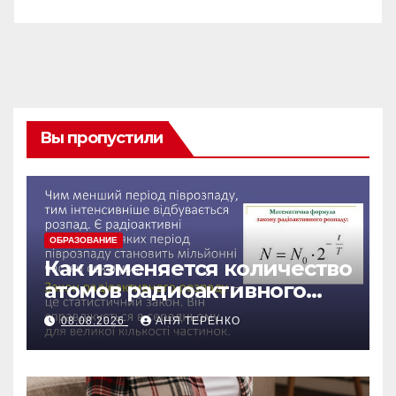
Вы пропустили
ОБРАЗОВАНИЕ
Как изменяется количество
атомов радиоактивного
препарата со временем
08.08.2026
АНЯ ТЕРЕНКО