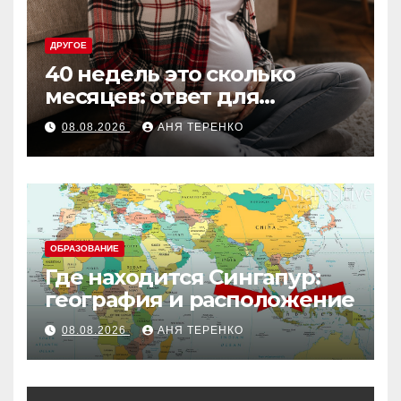
ДРУГОЕ
40 недель это сколько
месяцев: ответ для
беременных и не только
08.08.2026
АНЯ ТЕРЕНКО
ОБРАЗОВАНИЕ
Где находится Сингапур:
география и расположение
08.08.2026
АНЯ ТЕРЕНКО