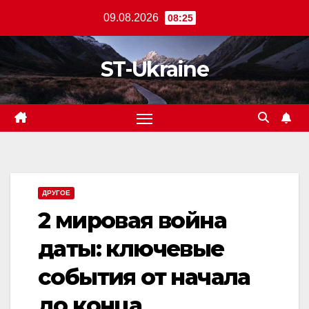
Перейти
09.08.2026
08:25
к
содержанию
ST-Ukraine
ДРУГОЕ
2 мировая война
даты: ключевые
события от начала
до конца