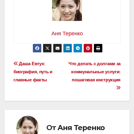
Аня Теренко
Навигация
Даша Евтух:
Что делать с долгами за
биография, путь и
коммунальные услуги:
по
главные факты
пошаговая инструкция
записям
От
Аня Теренко