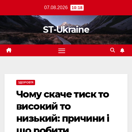
Перейти
07.08.2026
10:18
до
вмісту
ST-Ukraine
ЗДОРОВ'Я
Чому скаче тиск то
високий то
низький: причини і
що робити