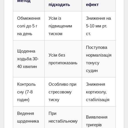
Метод
підходить
ефект
Обмеження
Усім із
Зниження на
солі до 5 г
підвищеним
5-10 мм рт.
на день
тиском
ст.
Поступова
Щоденна
Усім без
нормалізація
ходьба 30-
протипоказань
тонусу
40 хвилин
судин
Контроль
Особливо при
Зниження
сну (7-8
стресовому
кортизолу,
годин)
тиску
стабілізація
Ведення
При
Виявлення
щоденника
нестабільному
тригерів