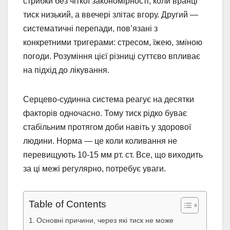
стрибки без чіткої закономірності, коли вранці
тиск низький, а ввечері злітає вгору. Другий —
систематичні перепади, пов’язані з
конкретними тригерами: стресом, їжею, зміною
погоди. Розуміння цієї різниці суттєво впливає
на підхід до лікування.
Серцево-судинна система реагує на десятки
факторів одночасно. Тому тиск рідко буває
стабільним протягом доби навіть у здорової
людини. Норма — це коли коливання не
перевищують 10-15 мм рт. ст. Все, що виходить
за ці межі регулярно, потребує уваги.
Table of Contents
Основні причини, через які тиск не може