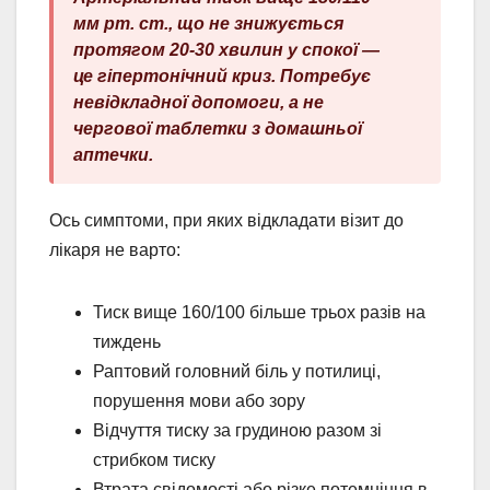
мм рт. ст., що не знижується
протягом 20-30 хвилин у спокої —
це гіпертонічний криз. Потребує
невідкладної допомоги, а не
чергової таблетки з домашньої
аптечки.
Ось симптоми, при яких відкладати візит до
лікаря не варто:
Тиск вище 160/100 більше трьох разів на
тиждень
Раптовий головний біль у потилиці,
порушення мови або зору
Відчуття тиску за грудиною разом зі
стрибком тиску
Втрата свідомості або різке потемніння в