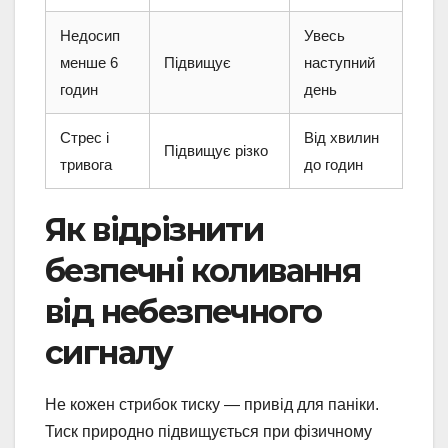
Недосип
Увесь
менше 6
Підвищує
наступний
годин
день
Стрес і
Від хвилин
Підвищує різко
тривога
до годин
Як відрізнити
безпечні коливання
від небезпечного
сигналу
Не кожен стрибок тиску — привід для паніки.
Тиск природно підвищується при фізичному