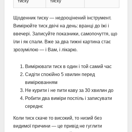
тиску
тиску
Щоденник тиску — недооцінений інструмент.
Вимірюйте тиск двічі на день: вранці до їжі і
ввечері. Записуйте показники, самопочуття, що
їли і як спали. Вже за два тижні картина стає
зрозумілою — і Вам, і лікарю.
Вимірювати тиск в один і той самий час
Сидіти спокійно 5 хвилин перед
вимірюванням
Не курити і не пити каву за 30 хвилин до
Робити два виміри поспіль і записувати
середнє
Коли тиск скаче то високий, то низий без
видимої причини — це привід не гуглити