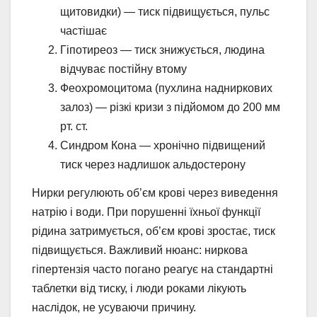
щитовидки) — тиск підвищується, пульс
частішає
Гіпотиреоз — тиск знижується, людина
відчуває постійну втому
Феохромоцитома (пухлина надниркових
залоз) — різкі кризи з підйомом до 200 мм
рт. ст.
Синдром Кона — хронічно підвищений
тиск через надлишок альдостерону
Нирки регулюють об’єм крові через виведення
натрію і води. При порушенні їхньої функції
рідина затримується, об’єм крові зростає, тиск
підвищується. Важливий нюанс: ниркова
гіпертензія часто погано реагує на стандартні
таблетки від тиску, і люди роками лікують
наслідок, не усуваючи причину.