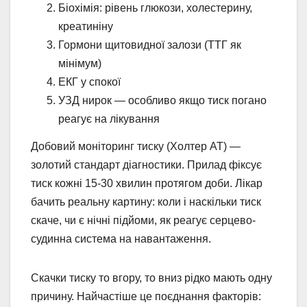
Біохімія: рівень глюкози, холестерину,
креатиніну
Гормони щитовидної залози (ТТГ як
мінімум)
ЕКГ у спокої
УЗД нирок — особливо якщо тиск погано
реагує на лікування
Добовий моніторинг тиску (Холтер АТ) —
золотий стандарт діагностики. Прилад фіксує
тиск кожні 15-30 хвилин протягом доби. Лікар
бачить реальну картину: коли і наскільки тиск
скаче, чи є нічні підйоми, як реагує серцево-
судинна система на навантаження.
Скачки тиску то вгору, то вниз рідко мають одну
причину. Найчастіше це поєднання факторів: