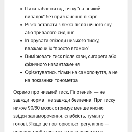
Пити таблетки від тиску “на всякий
випадок” без призначення лікаря
Різко вставати з ліжка після нічного сну
або тривалого сидіння
Ігнорувати епізоди низького тиску,
вважаючи їх “просто втомою”
Вимірювати тиск після кави, сигарети або
фізичного навантаження
Орієнтуватись тільки на самопочуття, а не
на показники тонометра
Окремо про низький тиск. Гіпотензія — не
завжди норма і не завжди безпечна. При тиску
нижче 90/60 мозок отримує менше кисню,
звідси запаморочення, слабкість, туман у
голові. Якщо це повторюється регулярно —
причину треба шукати, а не списувати на