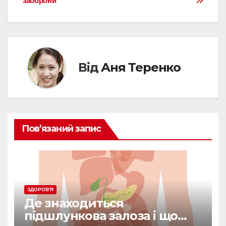
заборони
Від
Аня Теренко
Пов’язаний запис
ЗДОРОВ'Я
Де знаходиться
підшлункова залоза і що