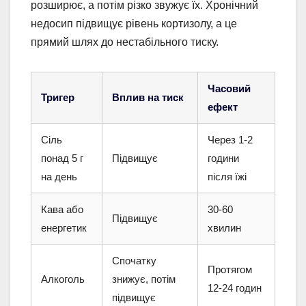
розширює, а потім різко звужує їх. Хронічний
недосип підвищує рівень кортизолу, а це
прямий шлях до нестабільного тиску.
Часовий
Тригер
Вплив на тиск
ефект
Сіль
Через 1-2
понад 5 г
Підвищує
години
на день
після їжі
Кава або
30-60
Підвищує
енергетик
хвилин
Спочатку
Протягом
Алкоголь
знижує, потім
12-24 годин
підвищує