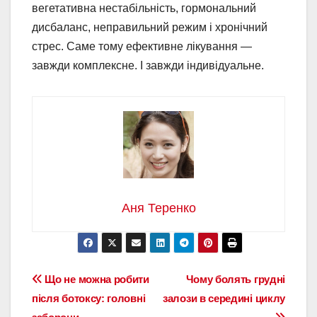
вегетативна нестабільність, гормональний
дисбаланс, неправильний режим і хронічний
стрес. Саме тому ефективне лікування —
завжди комплексне. І завжди індивідуальне.
Аня Теренко
Навігація
Що не можна робити
Чому болять грудні
після ботоксу: головні
залози в середині циклу
записів