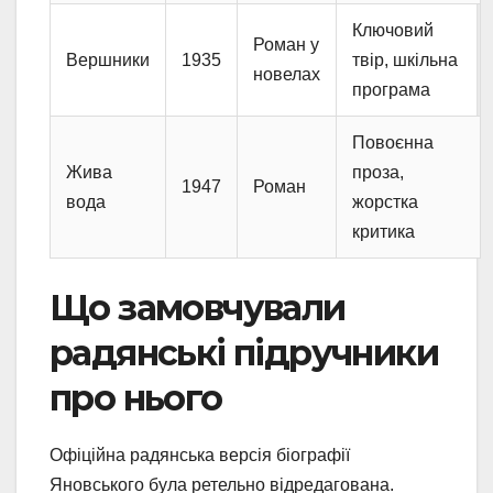
Ключовий
Роман у
Вершники
1935
твір, шкільна
новелах
програма
Повоєнна
Жива
проза,
1947
Роман
вода
жорстка
критика
Що замовчували
радянські підручники
про нього
Офіційна радянська версія біографії
Яновського була ретельно відредагована.