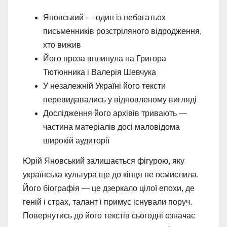
Яновський — один із небагатьох
письменників розстріляного відродження,
хто вижив
Його проза вплинула на Григора
Тютюнника і Валерія Шевчука
У незалежній Україні його тексти
перевидавались у відновленому вигляді
Дослідження його архівів тривають —
частина матеріалів досі маловідома
широкій аудиторії
Юрій Яновський залишається фігурою, яку
українська культура ще до кінця не осмислила.
Його біографія — це дзеркало цілої епохи, де
геній і страх, талант і примус існували поруч.
Повернутись до його текстів сьогодні означає