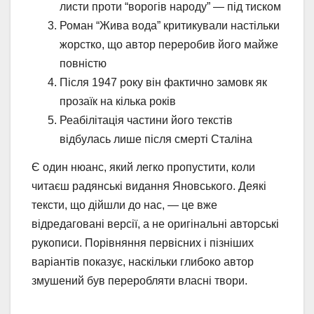
листи проти “ворогів народу” — під тиском
Роман “Жива вода” критикували настільки
жорстко, що автор переробив його майже
повністю
Після 1947 року він фактично замовк як
прозаїк на кілька років
Реабілітація частини його текстів
відбулась лише після смерті Сталіна
Є один нюанс, який легко пропустити, коли
читаєш радянські видання Яновського. Деякі
тексти, що дійшли до нас, — це вже
відредаговані версії, а не оригінальні авторські
рукописи. Порівняння первісних і пізніших
варіантів показує, наскільки глибоко автор
змушений був переробляти власні твори.