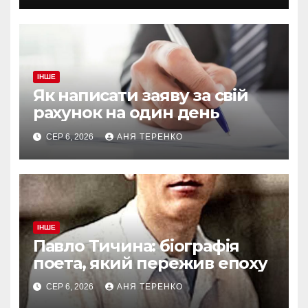
ІНШЕ
Як написати заяву за свій
рахунок на один день
СЕР 6, 2026
АНЯ ТЕРЕНКО
ІНШЕ
Павло Тичина: біографія
поета, який пережив епоху
СЕР 6, 2026
АНЯ ТЕРЕНКО