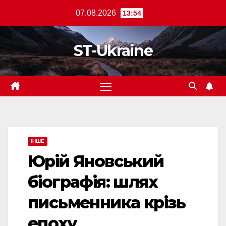
Перейти
07.08.2026
13:54
до
вмісту
ST-Ukraine
ІНШЕ
Юрій Яновський
біографія: шлях
письменника крізь
епоху