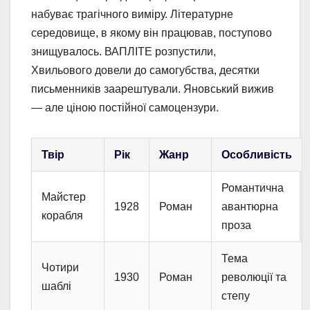
набуває трагічного виміру. Літературне
середовище, в якому він працював, поступово
знищувалось. ВАПЛІТЕ розпустили,
Хвильового довели до самогубства, десятки
письменників заарештували. Яновський вижив
— але ціною постійної самоцензури.
Твір
Рік
Жанр
Особливість
Романтична
Майстер
1928
Роман
авантюрна
корабля
проза
Тема
Чотири
1930
Роман
революції та
шаблі
степу