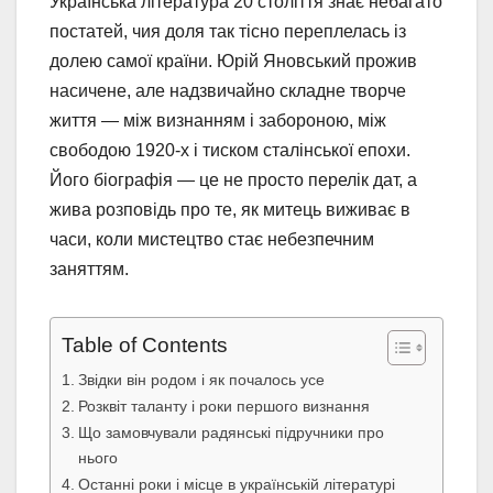
Українська література 20 століття знає небагато
постатей, чия доля так тісно переплелась із
долею самої країни. Юрій Яновський прожив
насичене, але надзвичайно складне творче
життя — між визнанням і забороною, між
свободою 1920-х і тиском сталінської епохи.
Його біографія — це не просто перелік дат, а
жива розповідь про те, як митець виживає в
часи, коли мистецтво стає небезпечним
заняттям.
Table of Contents
Звідки він родом і як почалось усе
Розквіт таланту і роки першого визнання
Що замовчували радянські підручники про
нього
Останні роки і місце в українській літературі