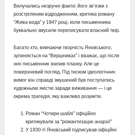
Вилучались незручні факти: його зв’язки з
розстріляним відродженням, критика роману
“Жива вода” у 1947 році, коли письменника
буквально змусили переписувати власний твір.
Багато хто, вивчаючи творчість Яновського,
зупиняється на “Вершниках” і вважає, що після
них письменник знизив планку. Але це
поверхневий погляд. Під тиском ідеологічних
вимог він справді змушений був поступатись
художньою якістю заради виживання — і це
окрема трагедія, яку важливо розуміти.
Роман “Чотири шаблі” офіційно
критикували за “романтизацію анархії”
У 1930-ті Яновський підписував офіційні