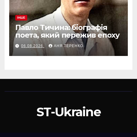
ІНШЕ
Павло Тичина: біографія
поета, який пережив епоху
06.08.2026
АНЯ ТЕРЕНКО
ST-Ukraine