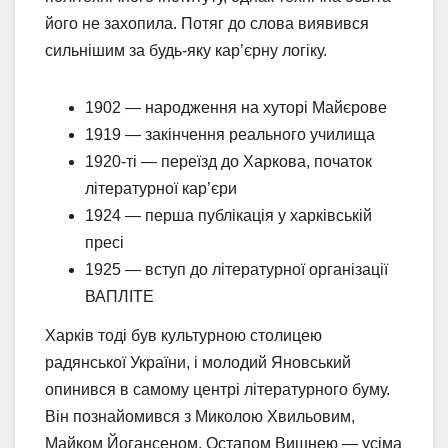
його не захопила. Потяг до слова виявився
сильнішим за будь-яку кар’єрну логіку.
1902 — народження на хуторі Майєрове
1919 — закінчення реального училища
1920-ті — переїзд до Харкова, початок
літературної кар’єри
1924 — перша публікація у харківській
пресі
1925 — вступ до літературної організації
ВАПЛІТЕ
Харків тоді був культурною столицею
радянської України, і молодий Яновський
опинився в самому центрі літературного буму.
Він познайомився з Миколою Хвильовим,
Майком Йогансеном, Остапом Вишнею — усіма