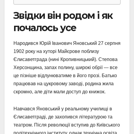
Звідки він родом і як
почалось усе
Народився Юрій Іванович Яновський 27 серпня
1902 року на хуторі Майєрове поблизу
Єлисаветграда (нині Кропивницький). Степова
Херсонщина, запах полину, широкі обрії — все
це пізніше відлунюватиме в його прозі. Батько
працював на цукровому заводі, родина жила
скромно, але діти мали доступ до книжок.
Навчався Яновський у реальному училищі в
Єлисаветграді, де захопився літературою та
театром. Після революції вступив до Київського
політехнічного інституту, однак технічна освіта