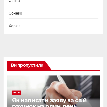
Свята
Сонник
Харків
Ви пропустили
ІНШЕ
Як написати заяву за свій
рахунок на один день