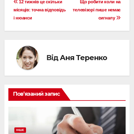
Навігація
12 тижнів це скільки
Що робити коли на
місяців: точна відповідь
телевізорі пише немає
записів
і нюанси
сигналу
Від
Аня Теренко
Пов’язаний запис
ІНШЕ