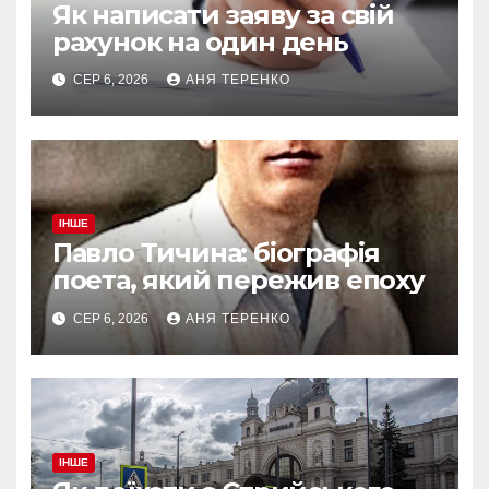
Як написати заяву за свій
рахунок на один день
СЕР 6, 2026
АНЯ ТЕРЕНКО
ІНШЕ
Павло Тичина: біографія
поета, який пережив епоху
СЕР 6, 2026
АНЯ ТЕРЕНКО
ІНШЕ