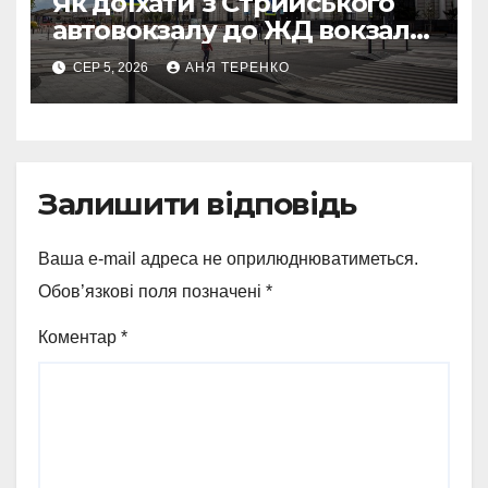
Як доїхати з Стрийського
автовокзалу до ЖД вокзалу
у Львові
СЕР 5, 2026
АНЯ ТЕРЕНКО
Залишити відповідь
Ваша e-mail адреса не оприлюднюватиметься.
Обов’язкові поля позначені
*
Коментар
*