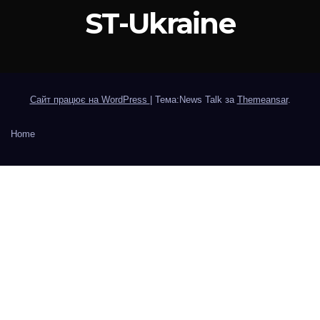
ST-Ukraine
Сайт працює на WordPress
|
Тема:News Talk за
Themeansar
.
Home