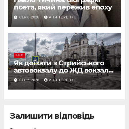
поета, який пережив епоху
СЕР 6, 2026
АНЯ ТЕРЕНКО
ІНШЕ
Як доїхати з Стрийського
автовокзалу до ЖД вокзалу
у Львові
СЕР 5, 2026
АНЯ ТЕРЕНКО
Залишити відповідь