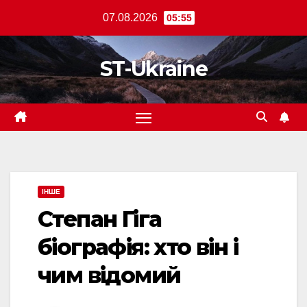
Перейти
07.08.2026
05:55
до
вмісту
ST-Ukraine
ІНШЕ
Степан Гіга
біографія: хто він і
чим відомий