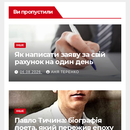
Ви пропустили
ІНШЕ
Як написати заяву за свій
рахунок на один день
06.08.2026
АНЯ ТЕРЕНКО
ІНШЕ
Павло Тичина: біографія
поета, який пережив епоху