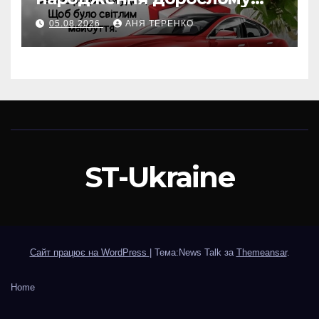
хрещенику
05.08.2026
АНЯ ТЕРЕНКО
ST-Ukraine
Сайт працює на WordPress
|
Тема:News Talk за
Themeansar
.
Home