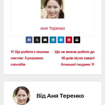
Аня Теренко
Навігація
Що робити з опалим
Що не можна робити до
листям: 5 розумних
40 днів після смерті
записів
способів
близької людини
Від
Аня Теренко