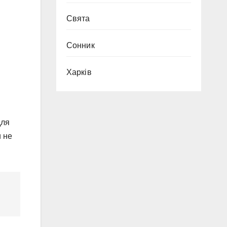
Свята
Сонник
Харків
для
и не