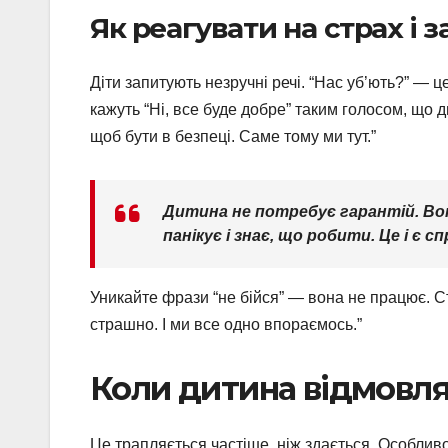
Як реагувати на страх і 
Діти запитують незручні речі. “Нас уб’ють?” — це
кажуть “Ні, все буде добре” таким голосом, що 
щоб бути в безпеці. Саме тому ми тут.”
Дитина не потребує гарантій. Во
панікує і знає, що робити. Це і є с
Уникайте фрази “не бійся” — вона не працює. Ст
страшно. І ми все одно впораємось.”
Коли дитина відмовля
Це трапляється частіше, ніж здається. Особливо з