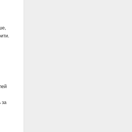
ше,
рити.
алей
 за