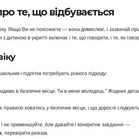
про те, що відбувається
еку. Якщо Ви не пояснюєте — вона домислює, і зазвичай гір
з дитиною в укритті включає і те, що говорити, і те, як гово
віку
кільник і підліток потребують різного підходу:
заходимо в безпечне місце. Ти в мене молодець.” Жодних дет
 є правило ховатись у безпечне місце, і що дорослі слідкують
ь і не применшуйте. Але давайте і конкретне завдання —
, перевірити рюкзак.