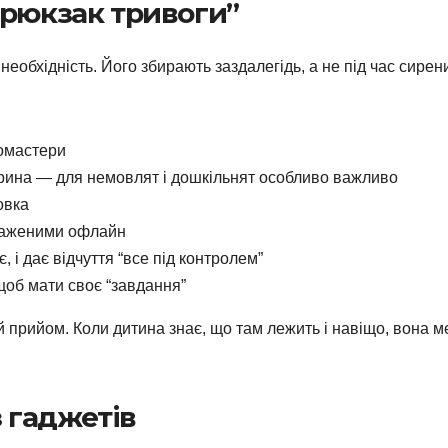
 рюкзак тривоги”
необхідність. Його збирають заздалегідь, а не під час сирен
ломастери
рина — для немовлят і дошкільнят особливо важливо
овка
нтаженими офлайн
 і дає відчуття “все під контролем”
щоб мати своє “завдання”
 прийом. Коли дитина знає, що там лежить і навіщо, вона 
з гаджетів