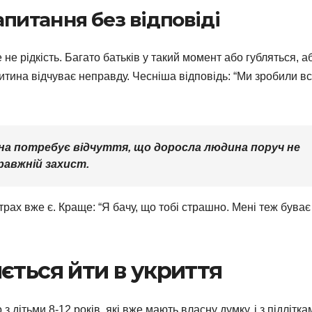
запитання без відповіді
 не рідкість. Багато батьків у такий момент або губляться, а
дитина відчуває неправду. Чесніша відповідь: “Ми зробили вс
на потребує відчуття, що доросла людина поруч не
правжній захист.
рах вже є. Краще: “Я бачу, що тобі страшно. Мені теж буває
ється йти в укриття
 дітьми 8-12 років, які вже мають власну думку, і з підлітка