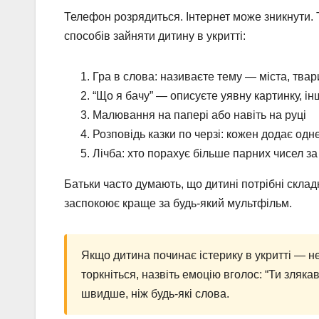
Телефон розрядиться. Інтернет може зникнути. Т
способів зайняти дитину в укритті:
Гра в слова: називаєте тему — міста, твар
“Що я бачу” — описуєте уявну картинку, ін
Малювання на папері або навіть на руці
Розповідь казки по черзі: кожен додає одн
Лічба: хто порахує більше парних чисел з
Батьки часто думають, що дитині потрібні склад
заспокоює краще за будь-який мультфільм.
Якщо дитина починає істерику в укритті — не
торкніться, назвіть емоцію вголос: “Ти зляка
швидше, ніж будь-які слова.