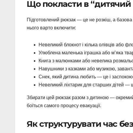
Що покласти в “дитячий
Підготовлений рюкзак — це не розкіш, а базова 
нього варто включити:
Невеликий блокнот і кілька олівців або ф
Улюблена маленька іграшка або м’яка тва
Книга з малюнками або невелика розмаль
Навушники з казками або музикою, зава
Снек, який дитина любить — це і заспокоює,
Невеликий ліхтарик для старших дітей — 
Збирати цей рюкзак разом з дитиною — окремий
боїться самого процесу евакуації.
Як структурувати час бе