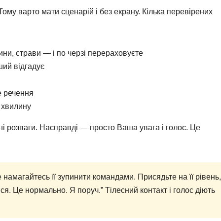
ому варто мати сценарій і без екрану. Кілька перевірених
ини, страви — і по черзі перераховуєте
ший відгадує
е речення
а хвилину
ні розваги. Насправді — просто Ваша увага і голос. Це
 намагайтесь її зупинити командами. Присядьте на її рівень,
вся. Це нормально. Я поруч.” Тілесний контакт і голос діють