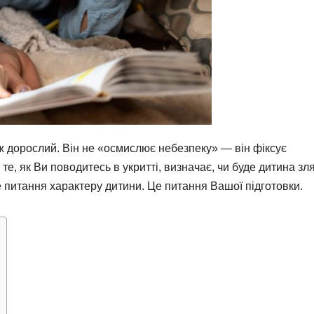
іж дорослий. Він не «осмислює небезпеку» — він фіксує
 те, як Ви поводитесь в укритті, визначає, чи буде дитина зл
не питання характеру дитини. Це питання Вашої підготовки.