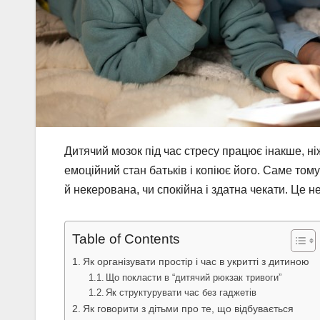
Дитячий мозок під час стресу працює інакше, н
емоційний стан батьків і копіює його. Саме тому
й некерована, чи спокійна і здатна чекати. Це 
Table of Contents
Як організувати простір і час в укритті з дитиною
Що покласти в “дитячий рюкзак тривоги”
Як структурувати час без гаджетів
Як говорити з дітьми про те, що відбувається