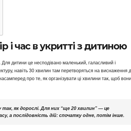
р і час в укритті з дитиною
. Для дитини це несподівано маленький, галасливий і
уктуру, навіть 30 хвилин там перетворяться на виснаження 
насамперед про те, як організувати ці хвилини так, щоб вон
 так, як дорослі. Для них “ще 20 хвилин” — це
часу, а послідовність дій: спочатку одне, потім інше.