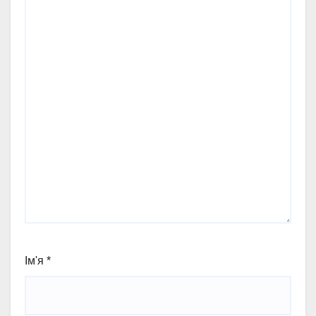
Ім'я
*