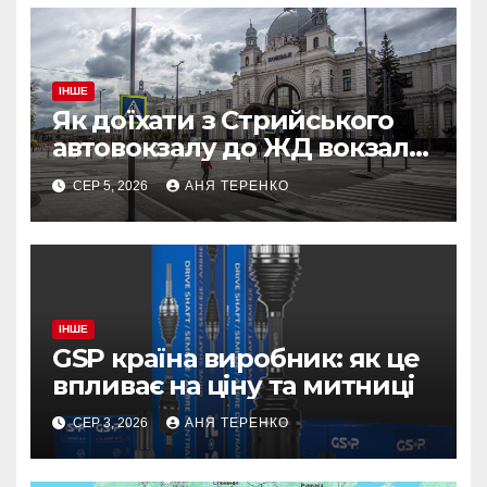
ІНШЕ
Як доїхати з Стрийського
автовокзалу до ЖД вокзалу
у Львові
СЕР 5, 2026
АНЯ ТЕРЕНКО
ІНШЕ
GSP країна виробник: як це
впливає на ціну та митниці
СЕР 3, 2026
АНЯ ТЕРЕНКО