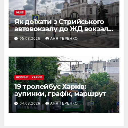
ІНШЕ
Як доїхати з Стрийського
автовокзалу до ЖД вокзалу
у Львові
05.08.2026
АНЯ ТЕРЕНКО
НОВИНИ
ХАРКІВ
19 тролейбус Харків:
зупинки, графік, маршрут
04.08.2026
АНЯ ТЕРЕНКО