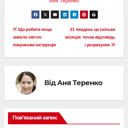
Аня Теренко
Навігація
Що робити якщо
21 тиждень це скільки
зникло світло:
місяців: точна відповідь
записів
покрокова інструкція
і розрахунок
Від
Аня Теренко
Пов’язаний запис