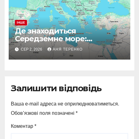
ІНШЕ
Де знаходиться
Середземне море:
географія і факти
СЕР 2, 2026
АНЯ ТЕРЕНКО
Залишити відповідь
Ваша e-mail адреса не оприлюднюватиметься.
Обов’язкові поля позначені
*
Коментар
*