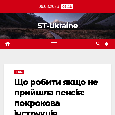
Перейти
06.08.2026
09:16
до
вмісту
ST-Ukraine
ІНШЕ
Що робити якщо не
прийшла пенсія:
покрокова
інструкція