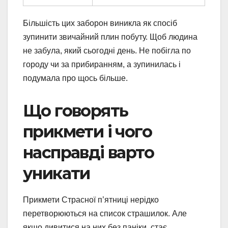
Більшість цих заборон виникла як спосіб
зупинити звичайний плин побуту. Щоб людина
не забула, який сьогодні день. Не побігла по
городу чи за прибиранням, а зупинилась і
подумала про щось більше.
Що говорять
прикмети і чого
насправді варто
уникати
Прикмети Страсної п’ятниці нерідко
перетворюються на список страшилок. Але
якщо дивитися на них без паніки, стає