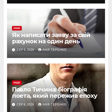
ІНШЕ
Як написати заяву за свій
рахунок на один день
СЕР 6, 2026
АНЯ ТЕРЕНКО
ІНШЕ
Павло Тичина: біографія
поета, який пережив епоху
СЕР 6, 2026
АНЯ ТЕРЕНКО