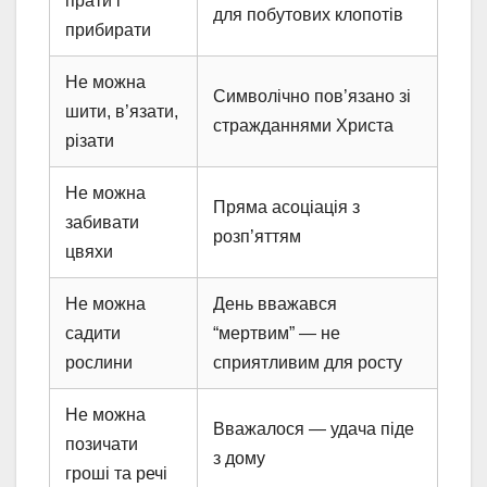
прати і
для побутових клопотів
прибирати
Не можна
Символічно пов’язано зі
шити, в’язати,
стражданнями Христа
різати
Не можна
Пряма асоціація з
забивати
розп’яттям
цвяхи
Не можна
День вважався
садити
“мертвим” — не
рослини
сприятливим для росту
Не можна
Вважалося — удача піде
позичати
з дому
гроші та речі