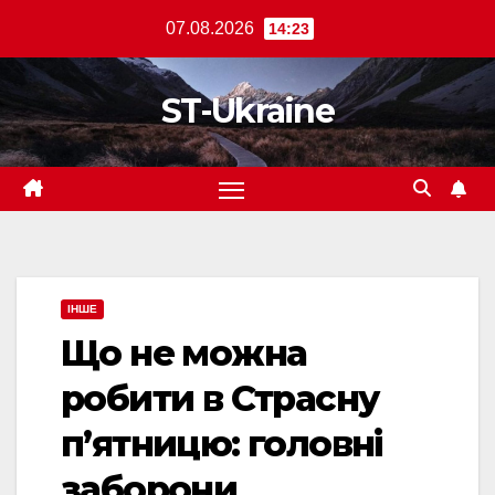
Перейти
07.08.2026
14:23
до
вмісту
ST-Ukraine
ІНШЕ
Що не можна
робити в Страсну
п’ятницю: головні
заборони