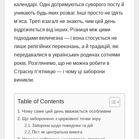
календарі. Одні дотримуються суворого посту й
уникають будь-яких розваг. Інші просто не їдять
м’яса. Треті взагалі не знають, чим цей день
відрізняється від інших. Різниця між цими
підходами величезна — і вона стосується не
лише релігійних переконань, а й традицій, які
передавалися в українських родинах сотнями
років. Розглянемо, що не можна робити в
Страсну п’ятницю — і чому ці заборони
виникли.
Table of Contents
Чому саме цей день вважається особливим
Що заборонено з церковної точки зору
Заборони щодо поведінки та дій
Піст як центральна вимога
Народні заборони: що говорить традиція