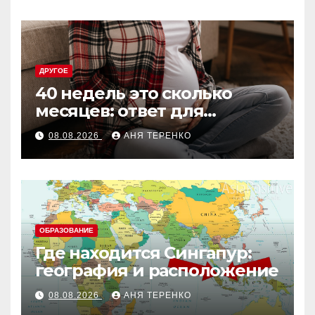
ДРУГОЕ
40 недель это сколько
месяцев: ответ для
беременных и не только
08.08.2026
АНЯ ТЕРЕНКО
ОБРАЗОВАНИЕ
Где находится Сингапур:
география и расположение
08.08.2026
АНЯ ТЕРЕНКО