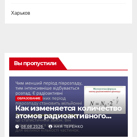
Харьков
Вы пропустили
ОБРАЗОВАНИЕ
Как изменяется количество
атомов радиоактивного
препарата со временем
08.08.2026
АНЯ ТЕРЕНКО