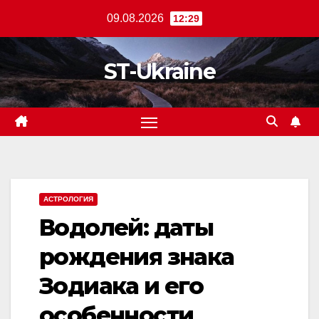
Перейти
09.08.2026
12:29
к
содержанию
ST-Ukraine
АСТРОЛОГИЯ
Водолей: даты
рождения знака
Зодиака и его
особенности