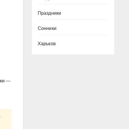
Праздники
Сонники
Харьков
ики —
л