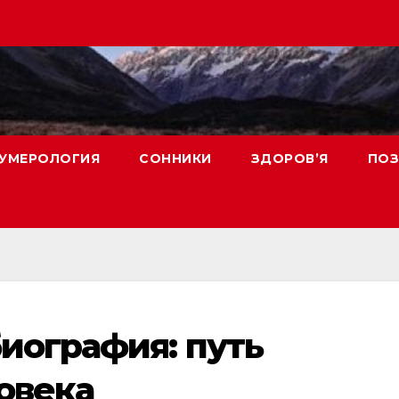
УМЕРОЛОГИЯ
СОННИКИ
ЗДОРОВ’Я
ПОЗ
иография: путь
овека