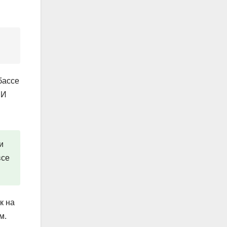
бассе
 И
и
все
к на
м.